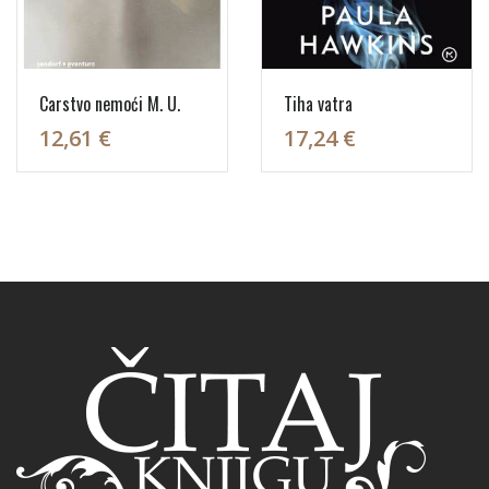
Carstvo nemoći M. U.
Tiha vatra
12,61 €
17,24 €