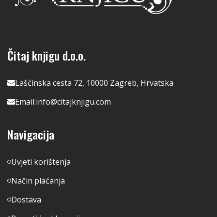
Čitaj knjigu d.o.o.
Lašćinska cesta 72, 10000 Zagreb, Hrvatska
Email:
info@citajknjigu.com
Navigacija
Uvjeti korištenja
Način plaćanja
Dostava