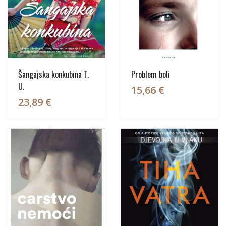
Šangajska konkubina T.
Problem boli
U.
15,66 €
23,89 €