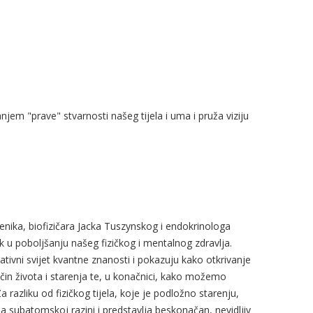
jem "prave" stvarnosti našeg tijela i uma i pruža viziju
enika, biofizičara Jacka Tuszynskog i endokrinologa
 u poboljšanju našeg fizičkog i mentalnog zdravlja.
tivni svijet kvantne znanosti i pokazuju kako otkrivanje
ačin života i starenja te, u konačnici, kako možemo
 Za razliku od fizičkog tijela, koje je podložno starenju,
a subatomskoj razini i predstavlja beskonačan, nevidljiv