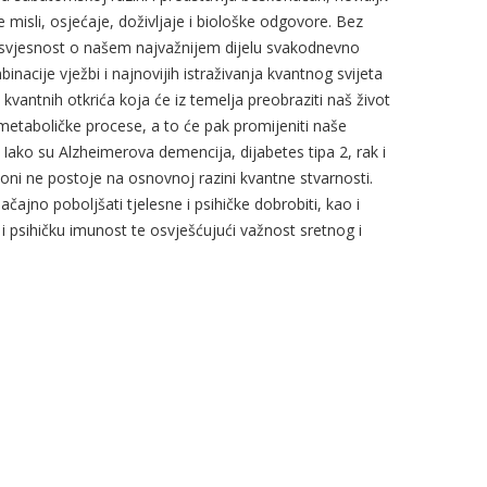
 misli, osjećaje, doživljaje i biološke odgovore. Bez
 nesvjesnost o našem najvažnijem dijelu svakodnevno
cije vježbi i najnovijih istraživanja kvantnog svijeta
vantnih otkrića koja će iz temelja preobraziti naš život
u metaboličke procese, a to će pak promijeniti naše
ko su Alzheimerova demencija, dijabetes tipa 2, rak i
 oni ne postoje na osnovnoj razini kvantne stvarnosti.
ajno poboljšati tjelesne i psihičke dobrobiti, kao i
u i psihičku imunost te osvješćujući važnost sretnog i