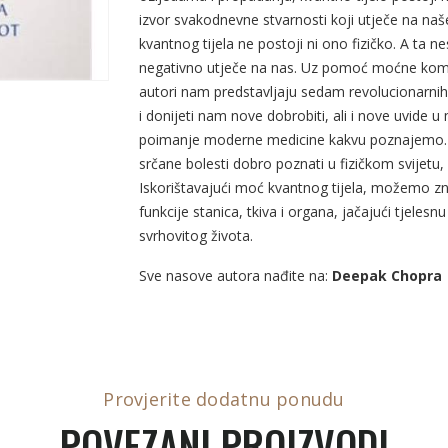
izvor svakodnevne stvarnosti koji utječe na naše
kvantnog tijela ne postoji ni ono fizičko. A ta
negativno utječe na nas. Uz pomoć moćne kombina
autori nam predstavljaju sedam revolucionarnih k
i donijeti nam nove dobrobiti, ali i nove uvide 
poimanje moderne medicine kakvu poznajemo. Ia
srčane bolesti dobro poznati u fizičkom svijetu,
Iskorištavajući moć kvantnog tijela, možemo znač
funkcije stanica, tkiva i organa, jačajući tjelesn
svrhovitog života.
Sve nasove autora nađite na:
Deepak Chopra
Provjerite dodatnu ponudu
POVEZANI PROIZVODI