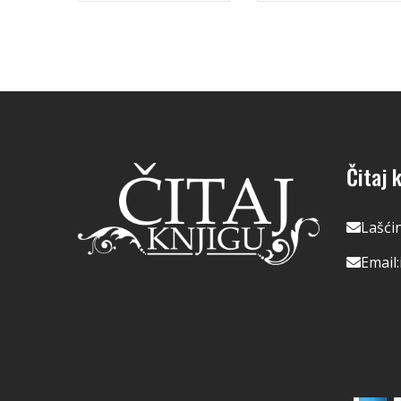
Čitaj k
Lašći
Email: