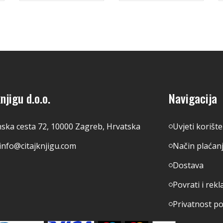
njigu d.o.o.
Navigacija
nska cesta 72, 10000 Zagreb, Hrvatska
Uvjeti korišt
info@citajknjigu.com
Način plaćan
Dostava
Povrati i rekl
Privatnost p