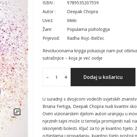
ISBN :
9789535207559
Autor :
Deepak Chopra
Uvez:
Meki
Žanr:
Popularna psihologija
Prijevod:
Radha Rojc-Belčec
Revolucionarna knjiga pokazuje nam put otkrivan
sutrašnjice – koja je već ovdje
-
+
Dodaj u košaricu
U suradnji s dvojicom vodećih svjetskih znanstv
Briana Fertiga, Deepak Chopra nudi kvantni skok
Ovim vizionarskim djelom autori uranjaju u inova
njezinih tajni može iz temelja promijeniti naš n
iskorijeniti bolesti. Ključ za to je kvantno tijelo.
ozljedama i propadanju, kvantno tijelo postoji n