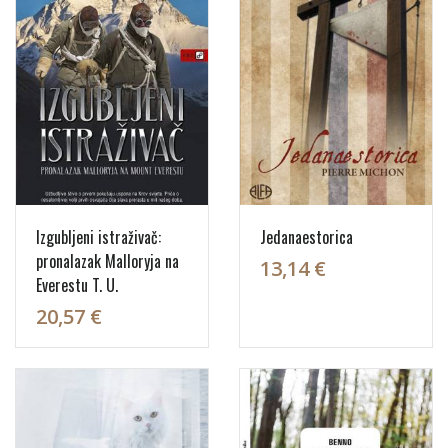
Izgubljeni istraživač:
Jedanaestorica
pronalazak Malloryja na
13,14 €
Everestu T. U.
20,57 €