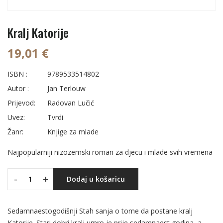
Kralj Katorije
19,01 €
ISBN :
9789533514802
Autor :
Jan Terlouw
Prijevod:
Radovan Lučić
Uvez:
Tvrdi
Žanr:
Knjige za mlade
Najpopularniji nizozemski roman za djecu i mlade svih vremena
-
+
Dodaj u košaricu
Sedamnaestogodišnji Stah sanja o tome da postane kralj
Katorije. Stari dobri kralj umro je prije sedamnaest godina, a