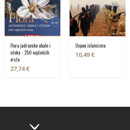
Flora jadranske obale i
Uspon islamizma
otoka - 250 najčešćih
10,49 €
vrsta
27,74 €