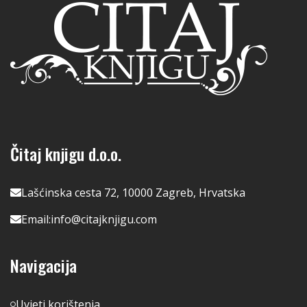
Čitaj knjigu d.o.o.
Lašćinska cesta 72, 10000 Zagreb, Hrvatska
Email:
info@citajknjigu.com
Navigacija
Uvjeti korištenja