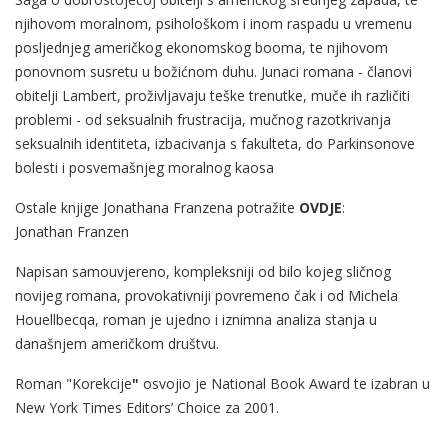
njihovom moralnom, psihološkom i inom raspadu u vremenu
posljednjeg američkog ekonomskog booma, te njihovom
ponovnom susretu u božićnom duhu. Junaci romana - članovi
obitelji Lambert, proživljavaju teške trenutke, muče ih različiti
problemi - od seksualnih frustracija, mučnog razotkrivanja
seksualnih identiteta, izbacivanja s fakulteta, do Parkinsonove
bolesti i posvemašnjeg moralnog kaosa
Ostale knjige Jonathana Franzena potražite
OVDJE
:
Jonathan Franzen
Napisan samouvjereno, kompleksniji od bilo kojeg sličnog
novijeg romana, provokativniji povremeno čak i od Michela
Houellbecqa, roman je ujedno i iznimna analiza stanja u
današnjem američkom društvu.
Roman "Korekcije
"
osvojio je National Book Award te izabran u
New York Times Editors’ Choice za 2001.