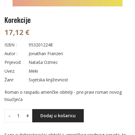
Korekcije
17,12 €
ISBN :
9532012248
Autor :
Jonathan Franzen
Prijevod:
Nataša Ozmec
Uvez:
Meki
Žanr:
Svjetska književnost
Roman o raspadu američke obitelji - prvi pravi roman novog
tisućljeća
-
+
Dodaj u košaricu
Saga o dobrostojećoj obitelji s američkog srednjeg zapada, te