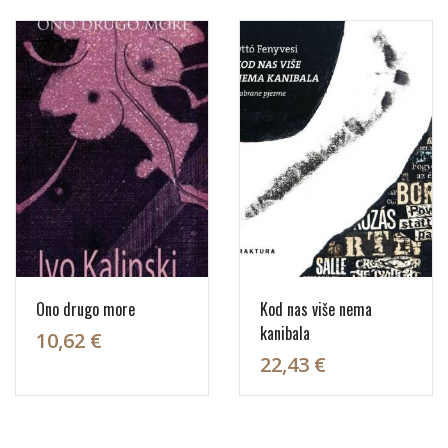
Ono drugo more
Kod nas više nema
kanibala
10,62 €
22,43 €