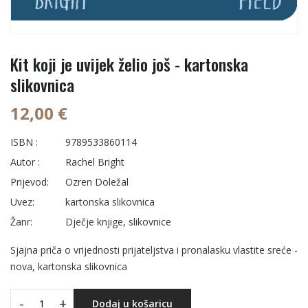
Kit koji je uvijek želio još - kartonska
slikovnica
12,00 €
ISBN :
9789533860114
Autor :
Rachel Bright
Prijevod:
Ozren Doležal
Uvez:
kartonska slikovnica
Žanr:
Dječje knjige, slikovnice
Sjajna priča o vrijednosti prijateljstva i pronalasku vlastite sreće -
nova, kartonska slikovnica
-
+
Dodaj u košaricu