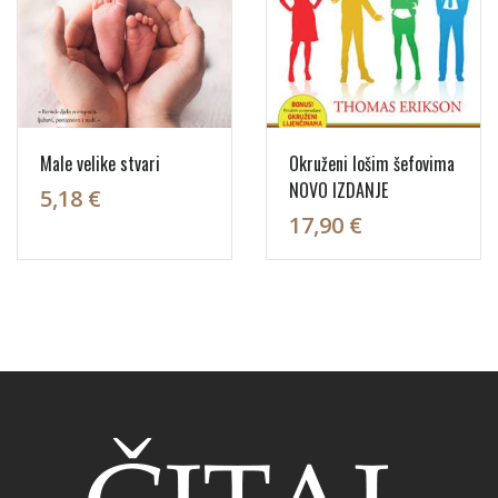
Male velike stvari
Okruženi lošim šefovima
NOVO IZDANJE
5,18 €
17,90 €