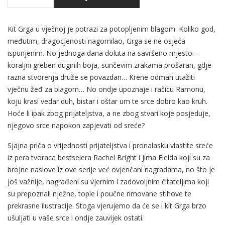
Kit Grga u vječnoj je potrazi za potopljenim blagom. Koliko god,
međutim, dragocjenosti nagomilao, Grga se ne osjeća
ispunjenim. No jednoga dana doluta na savršeno mjesto –
koraljni greben duginih boja, sunčevim zrakama prošaran, gdje
razna stvorenja druže se povazdan… Krene odmah utažiti
vječnu žeđ za blagom… No ondje upoznaje i račicu Ramonu,
koju krasi vedar duh, bistar i oštar um te srce dobro kao kruh.
Hoće li ipak zbog prijateljstva, a ne zbog stvari koje posjeduje,
njegovo srce napokon zapjevati od sreće?
Sjajna priča o vrijednosti prijateljstva i pronalasku vlastite sreće
iz pera tvoraca bestselera Rachel Bright i Jima Fielda koji su za
brojne naslove iz ove serije već ovjenčani nagradama, no što je
još važnije, nagrađeni su vjernim i zadovoljnim čitateljima koji
su prepoznali nježne, tople i poučne rimovane stihove te
prekrasne ilustracije. Stoga vjerujemo da će se i kit Grga brzo
ušuljati u vaše srce i ondje zauvijek ostati.