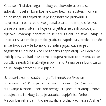
Kada se kći istaknutoga rimskog vojskovođe upozna sa
židovskim useljenikom koji je ostao bez nasljedstva, ni ona ni
on ne mogu ni sanjati da ih je Bog nakanio pretvoriti u
najutjecajniji par prve Crkve. Jednako tako, ne mogu očekivati ni
prave planine problema koje će prijetiti time da ih pokopaju.
Njihovo udvaranje nehotice će se naći u sjeni ubojstva i izdaje, a
Priscila i Akvila malo-pomalo gradit će zajednicu vjernika, dok će
im se život sve više komplicirati zahvaljujući čupavu psu,
zagonetnu bjeguncu, kao i bezobzirnu neprijatelju koji očajnički
traži ljubav. No kad ih iz doma protjera hiroviti car, morat će se
udružiti s neobičnim učiteljem po imenu Pavao te se boriti za to
da se izdaja pretvori u iskupljenje.
Uz besprijekorno istraženu građu i mnoštvo živopisnih
pojedinosti,
Kći Rima
je i emotivna ljubavna priča i čarobno
putovanje Rimom i Korintom prvoga stoljeća te čitatelja iznova
podsjeća na to zbog čega je autorica uspješnica Debbie
Macomber rekla da "nitko ne oživljuje Bibliju kao Tessa Afshar".