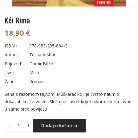
Kći Rima
18,90 €
ISBN :
978-953-235-864-3
Autor :
Tessa Afshar
Prijevod:
Damir Biličić
Uvez:
Meki
Žanr:
Roman
Žena s razornom tajnom. Muškarac koji je čvrsto naumio
dokazati koliko vrijedi. Slučajan susret koji ih svom silinom uvodi
u samo srce povijesti
-
+
Dodaj u košaricu