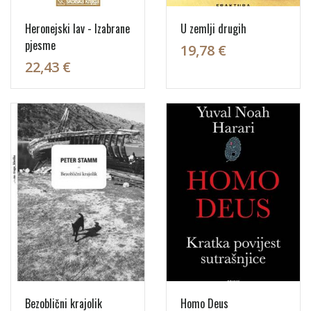
Heronejski lav - Izabrane
U zemlji drugih
pjesme
19,78 €
22,43 €
Bezoblični krajolik
Homo Deus