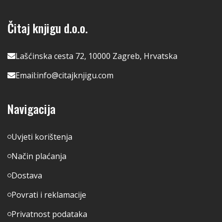
Čitaj knjigu d.o.o.
Lašćinska cesta 72, 10000 Zagreb, Hrvatska
Email:
info@citajknjigu.com
Navigacija
Uvjeti korištenja
Način plaćanja
Dostava
Povrati i reklamacije
Privatnost podataka