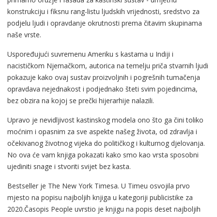
konstrukciju i fiksnu rang-listu ljudskih vrijednosti, sredstvo za
podjelu ljudi i opravdanje okrutnosti prema čitavim skupinama
naše vrste.
Uspoređujući suvremenu Ameriku s kastama u Indiji i
nacističkom Njemačkom, autorica na temelju priča stvarnih ljudi
pokazuje kako ovaj sustav proizvoljnih i pogrešnih tumačenja
opravdava nejednakost i podjednako šteti svim pojedincima,
bez obzira na kojoj se prečki hijerarhije nalazili.
Upravo je nevidljivost kastinskog modela ono što ga čini toliko
moćnim i opasnim za sve aspekte našeg života, od zdravlja i
očekivanog životnog vijeka do političkog i kulturnog djelovanja.
No ova će vam knjiga pokazati kako smo kao vrsta sposobni
ujediniti snage i stvoriti svijet bez kasta.
Bestseller je The New York Timesa. U Timeu osvojila prvo
mjesto na popisu najboljih knjiga u kategoriji publicistike za
2020.Časopis People uvrstio je knjigu na popis deset najboljih