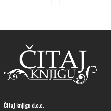
Čitaj knjigu d.o.o.