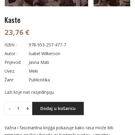
Kaste
23,76 €
ISBN :
978-953-257-477-7
Autor :
Isabel Wilkerson
Prijevod:
Jasna Mati
Uvez:
Meki
Žanr:
Publicistika
Laži koje nas razjedinjuju
-
+
Dodaj u košaricu
Važna i fascinantna knjiga pokazuje kako rasa može biti
primarno oružje i fasada za kastinski sustav - umjetnu