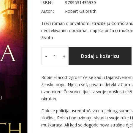
ISBN :
9789531436939
Autor :
Robert Galbraith
Treći roman o privatnom istražitelju Cormoranu
neočekivanim obratima - napeta priča o muškarc
životu
-
+
Dodaj u košaricu
Robin Ellacott zgrozit će se kad u tajanstven
žensku nogu. Njezin šef, privatni detektiv Corm
uznemiren. Četvoricu ljudi iz svoje prošlosti drž
okrutan.
Dok se policija usredotočava na jednog sumnjivca 
zločina, Robin i on uzimaju stvari u svoje ruke i 
muškaraca. Ali kad se dogode nova strašna dje