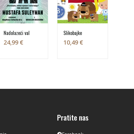
Nadolazeći val
Slikobajke
24,99 €
10,49 €
Pratite nas