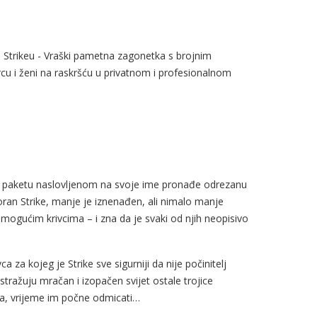
 Strikeu - Vraški pametna zagonetka s brojnim
u i ženi na raskršću u privatnom i profesionalnom
om paketu naslovljenom na svoje ime pronađe odrezanu
oran Strike, manje je iznenađen, ali nimalo manje
i mogućim krivcima – i zna da je svaki od njih neopisivo
za kojeg je Strike sve sigurniji da nije počinitelj
istražuju mračan i izopačen svijet ostale trojice
la, vrijeme im počne odmicati…