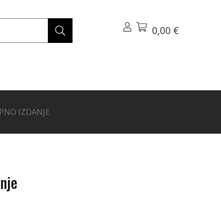
0,00 €
EPNO IZDANJE
anje