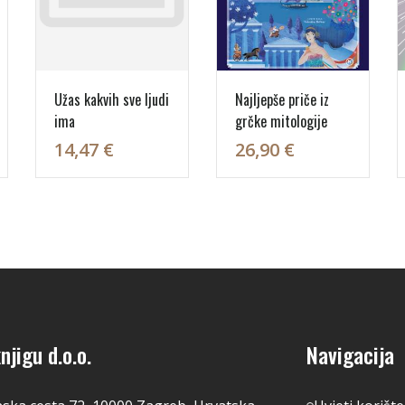
Užas kakvih sve ljudi
Najljepše priče iz
ima
grčke mitologije
14,47 €
26,90 €
njigu d.o.o.
Navigacija