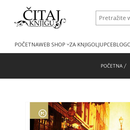
POČETNA
WEB SHOP
ZA KNJIGOLJUPCE
BLOG
POČETNA