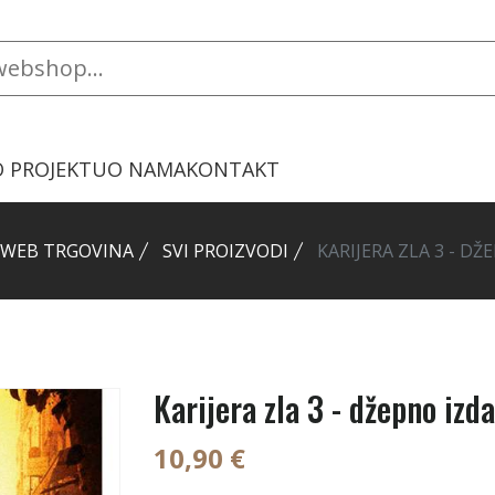
O PROJEKTU
O NAMA
KONTAKT
WEB TRGOVINA
SVI PROIZVODI
KARIJERA ZLA 3 - DŽ
Karijera zla 3 - džepno izd
10,90 €