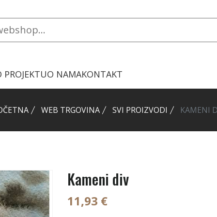
O PROJEKTU
O NAMA
KONTAKT
OČETNA
WEB TRGOVINA
SVI PROIZVODI
KAMENI D
Kameni div
11,93 €