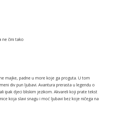
 ne čini tako
ne majke, padne u more koje ga proguta. U tom
ameni div pun ljubavi. Avantura prerasta u legendu o
i ipak djeci bliskim jezikom. Akvareli koji prate tekst
ice koja slavi snagu i moć ljubavi bez koje ničega na