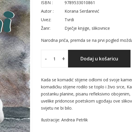
ISBN :
9789533010861
Autor :
Korana Serdarević
Uvez:
Tvrdi
Žanr:
Dječje knjige, slikovnice
Narodna priča, premda se na prvi pogled možda
-
+
Dodaj u košaricu
Kada se komadić stijene odlomi od svoje kame
komadićku stijene rodilo se toplo i živo srce, K
postanku planine, pisanu refleksivno obojenim, al
uvelike pridonose poetskom ugođaju ove slikovn
svijetu ne bi bilo.
Ilustracije: Andrea Petrlik