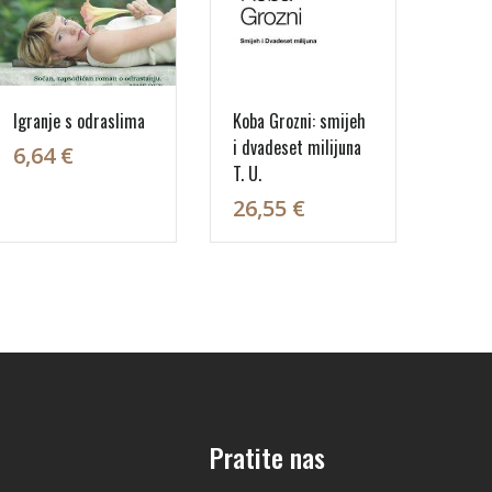
Igranje s odraslima
Koba Grozni: smijeh
i dvadeset milijuna
6,64 €
T. U.
26,55 €
Pratite nas