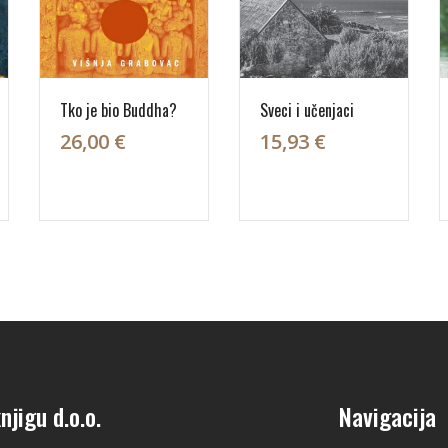
Tko je bio Buddha?
Sveci i učenjaci
26,00 €
15,93 €
njigu d.o.o.
Navigacija