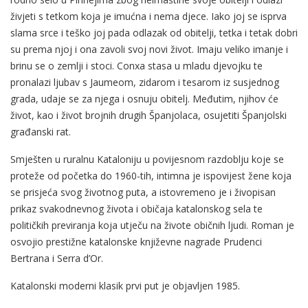
živjeti s tetkom koja je imućna i nema djece. Iako joj se isprva
slama srce i teško joj pada odlazak od obitelji, tetka i tetak dobri
su prema njoj i ona zavoli svoj novi život. Imaju veliko imanje i
brinu se o zemlji i stoci. Conxa stasa u mladu djevojku te
pronalazi ljubav s Jaumeom, zidarom i tesarom iz susjednog
grada, udaje se za njega i osnuju obitelj. Međutim, njihov će
život, kao i život brojnih drugih Španjolaca, osujetiti Španjolski
građanski rat.
Smješten u ruralnu Kataloniju u povijesnom razdoblju koje se
proteže od početka do 1960-tih, intimna je ispovijest žene koja
se prisjeća svog životnog puta, a istovremeno je i živopisan
prikaz svakodnevnog života i običaja katalonskog sela te
političkih previranja koja utječu na živote običnih ljudi. Roman je
osvojio prestižne katalonske književne nagrade Prudenci
Bertrana i Serra d’Or.
Katalonski moderni klasik prvi put je objavljen 1985.