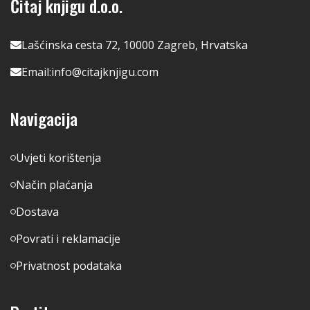
Čitaj knjigu d.o.o.
Lašćinska cesta 72, 10000 Zagreb, Hrvatska
Email:
info@citajknjigu.com
Navigacija
Uvjeti korištenja
Način plaćanja
Dostava
Povrati i reklamacije
Privatnost podataka