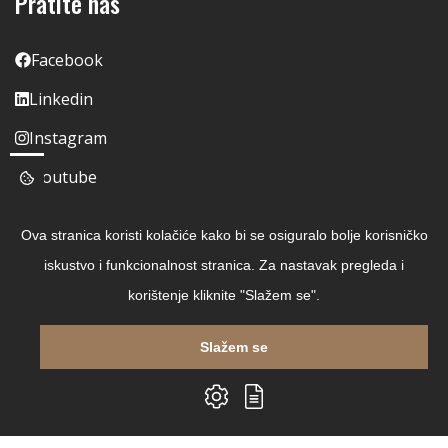
Pratite nas
Facebook
Linkedin
Instagram
Youtube
Ova stranica koristi kolačiće kako bi se osiguralo bolje korisničko
iskustvo i funkcionalnost stranica. Za nastavak pregleda i
korištenje kliknite "Slažem se".
Slažem se
Copyright © 2026 Čitaj Knjigu
Izrada web shopa