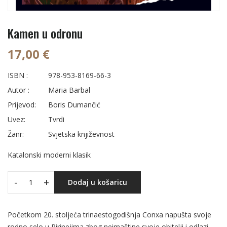
Kamen u odronu
17,00 €
ISBN :
978-953-8169-66-3
Autor :
Maria Barbal
Prijevod:
Boris Dumančić
Uvez:
Tvrdi
Žanr:
Svjetska književnost
Katalonski moderni klasik
-
+
Dodaj u košaricu
Početkom 20. stoljeća trinaestogodišnja Conxa napušta svoje
rodno selo u Pirinejima zbog neimaštine svoje obitelji i odlazi