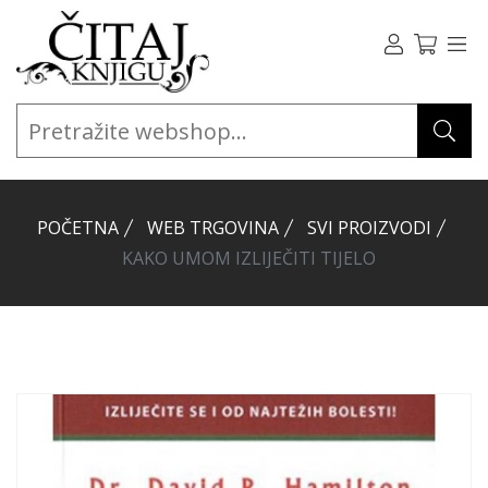
POČETNA
WEB TRGOVINA
SVI PROIZVODI
KAKO UMOM IZLIJEČITI TIJELO