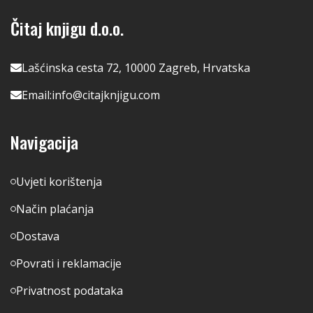
Čitaj knjigu d.o.o.
Lašćinska cesta 72, 10000 Zagreb, Hrvatska
Email:
info@citajknjigu.com
Navigacija
Uvjeti korištenja
Način plaćanja
Dostava
Povrati i reklamacije
Privatnost podataka