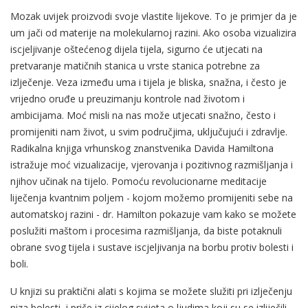
Mozak uvijek proizvodi svoje vlastite lijekove. To je primjer da je
um jači od materije na molekularnoj razini. Ako osoba vizualizira
iscjeljivanje oštećenog dijela tijela, sigurno će utjecati na
pretvaranje matičnih stanica u vrste stanica potrebne za
izlječenje. Veza između uma i tijela je bliska, snažna, i često je
vrijedno oruđe u preuzimanju kontrole nad životom i
ambicijama. Moć misli na nas može utjecati snažno, često i
promijeniti nam život, u svim područjima, uključujući i zdravlje.
Radikalna knjiga vrhunskog znanstvenika Davida Hamiltona
istražuje moć vizualizacije, vjerovanja i pozitivnog razmišljanja i
njihov učinak na tijelo. Pomoću revolucionarne meditacije
liječenja kvantnim poljem - kojom možemo promijeniti sebe na
automatskoj razini - dr. Hamilton pokazuje vam kako se možete
poslužiti maštom i procesima razmišljanja, da biste potaknuli
obrane svog tijela i sustave iscjeljivanja na borbu protiv bolesti i
boli.
U knjizi su praktični alati s kojima se možete služiti pri izlječenju
niza bolesti, i priče iz cijelog svijeta o ljudima koji su se izliječili