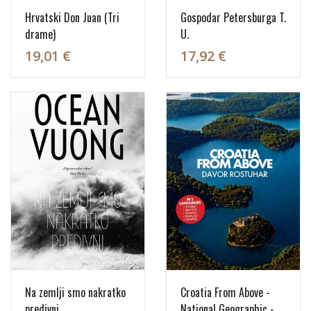
Hrvatski Don Juan (Tri
Gospodar Petersburga T.
drame)
U.
19,01 €
17,92 €
Na zemlji smo nakratko
Croatia From Above -
predivni
National Geographic -