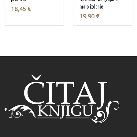
malo izdanje
18,45 €
19,90 €