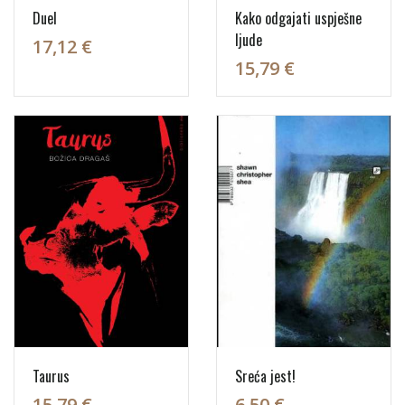
Duel
Kako odgajati uspješne
ljude
17,12 €
15,79 €
Taurus
Sreća jest!
15,79 €
6,50 €