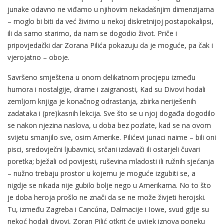
junake odavno ne viđamo u njihovim nekadašnjim dimenzijama
– moglo bi biti da već živimo u nekoj diskretnijoj postapokalipsi,
ili da samo starimo, da nam se dogodio život. Priče i
pripovjedački dar Zorana Pilića pokazuju da je moguće, pa čak i
vjerojatno – oboje.
Savršeno smještena u onom delikatnom procjepu između
humora i nostalgije, drame i zaigranosti, Kad su Divovi hodali
zemljom knjiga je konačnog odrastanja, zbirka neriješenih
zadataka i (pre)kasnih lekcija. Sve što se u njoj događa dogodilo
se nakon njezina naslova, u doba bez pozlate, kad se na ovom
svijetu smanjilo sve, osim Amerike. Pilićevi junaci naime – bili oni
pisci, sredovječni ljubavnici, srčani izdavači ili ostarjeli čuvari
poretka; bježali od povijesti, ruševina mladosti ili ružnih sjećanja
– nužno trebaju prostor u kojemu je moguće izgubiti se, a
nigdje se nikada nije gubilo bolje nego u Amerikama. No to što
je doba heroja prošlo ne znači da se ne može živjeti herojski.
Tu, između Zagreba i Cancúna, Dalmacije i Iowe, svud gdje su
nekoć hodali divovi, Zoran Pilić otkrit će uvijek iznova poneku