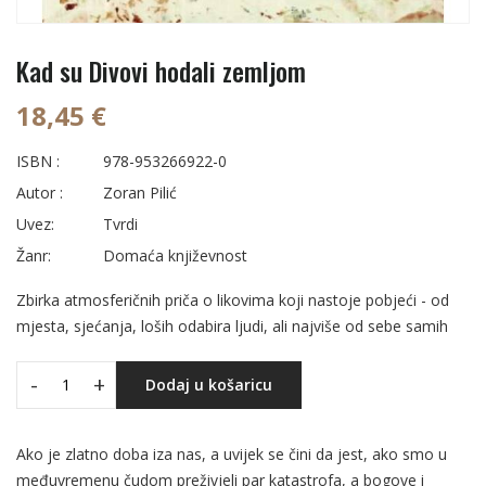
Kad su Divovi hodali zemljom
18,45 €
ISBN :
978-953266922-0
Autor :
Zoran Pilić
Uvez:
Tvrdi
Žanr:
Domaća književnost
Zbirka atmosferičnih priča o likovima koji nastoje pobjeći - od
mjesta, sjećanja, loših odabira ljudi, ali najviše od sebe samih
-
+
Dodaj u košaricu
Ako je zlatno doba iza nas, a uvijek se čini da jest, ako smo u
međuvremenu čudom preživjeli par katastrofa, a bogove i