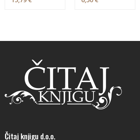
Čitaj knjigu d.o.o.