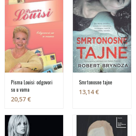
Pisma Louisi: odgovori
Smrtonosne tajne
su u vama
13,14 €
20,57 €