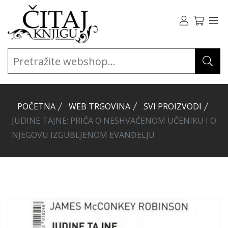
POČETNA
WEB TRGOVINA
SVI PROIZVODI
JUDINE TAJNE: PRIČA O NESHVAĆENOM UČENIKU I O
NJEGOVU IZGUBLJENOM EVANĐELJU