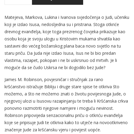
Matejeva, Markova, Lukina i Ivanova svjedočenja o Judi, učeniku
koji je izdao Isusa, nedosljedna su i pristrana. Stoga otkriće
drevnog evanđelja, koje toga prezrenog čovjeka prikazuje kao
osobu koja je svoju ulogu u Kristovim mukama shvatila kao
sastavni dio većeg božanskog plana baca novo svjetlo na tu
staru priču. Da Juda nije izdao Isusa, Isus ne bi bio predan
vlastima, razapet, pokopan i ne bi uskrsnuo od mrtvih. Je li
moguće da se čudo Uskrsa ne bi dogodilo bez Jude?
James M. Robinson, povjesničar i stručnjak za rano
kršćanstvo
istražuje Bibliju i druge stare spise te otkriva što
možemo, a što ne možemo znati o životu povijesnoga Jude, o
njegovoj ulozi u Isusovu razapinjanju te treba li Kršćanska crkva
ponovno razmotriti njegove namjere i moguću nevinost.
Robinson pripovijeda senzacionalnu priču o otkriću evanđelja
koje se pripisuje Judi te otkriva kako to utječe na novootkriveno
značenje Jude za kršćansku vjeru i povijest uopće.