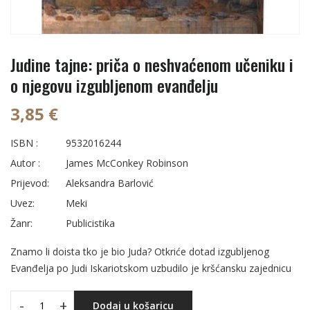
Judine tajne: priča o neshvaćenom učeniku i
o njegovu izgubljenom evanđelju
3,85 €
ISBN :
9532016244
Autor :
James McConkey Robinson
Prijevod:
Aleksandra Barlović
Uvez:
Meki
Žanr:
Publicistika
Znamo li doista tko je bio Juda? Otkriće dotad izgubljenog
Evanđelja po Judi Iskariotskom uzbudilo je kršćansku zajednicu
-
+
Dodaj u košaricu