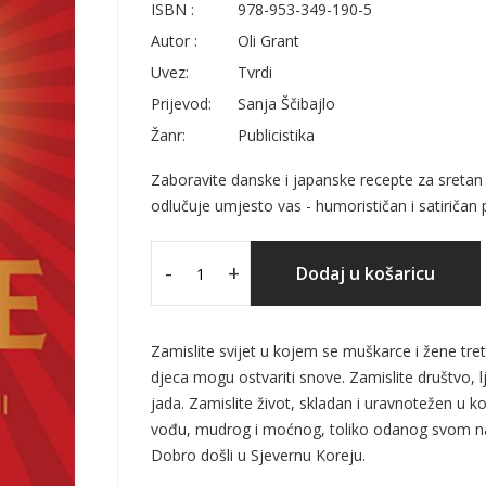
ISBN :
978-953-349-190-5
Autor :
Oli Grant
Uvez:
Tvrdi
Prijevod:
Sanja Ščibajlo
Žanr:
Publicistika
Zaboravite danske i japanske recepte za sretan
odlučuje umjesto vas - humorističan i satiričan 
-
+
Dodaj u košaricu
Zamislite svijet u kojem se muškarce i žene tret
djeca mogu ostvariti snove. Zamislite društvo, l
jada. Zamislite život, skladan i uravnotežen u k
vođu, mudrog i moćnog, toliko odanog svom nar
Dobro došli u Sjevernu Koreju.