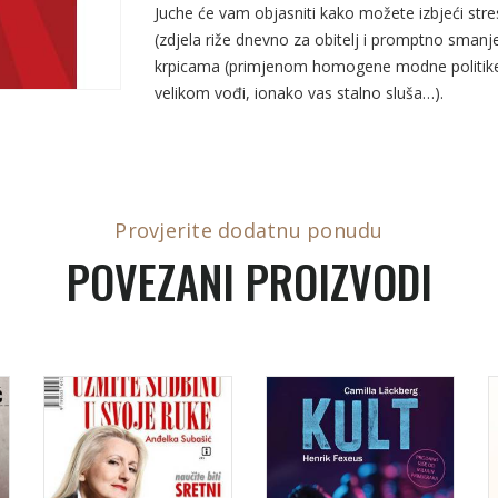
Juche će vam objasniti kako možete izbjeći stre
(zdjela riže dnevno za obitelj i promptno smanjen
krpicama (primjenom homogene modne politike z
velikom vođi, ionako vas stalno sluša…).
Provjerite dodatnu ponudu
POVEZANI PROIZVODI