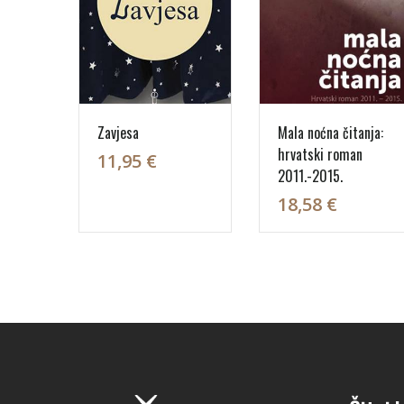
Zavjesa
Mala noćna čitanja:
hrvatski roman
11,95 €
2011.-2015.
18,58 €