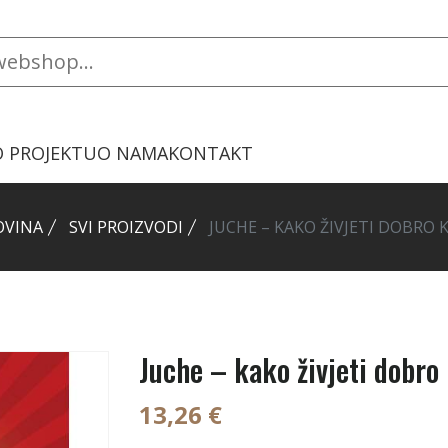
O PROJEKTU
O NAMA
KONTAKT
OVINA
SVI PROIZVODI
JUCHE – KAKO ŽIVJETI DOBRO K
Juche – kako živjeti dobro 
13,26 €