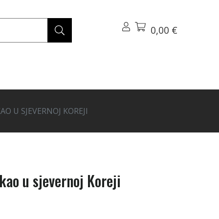
0,00 €
AO U SJEVERNOJ KOREJI
kao u sjevernoj Koreji