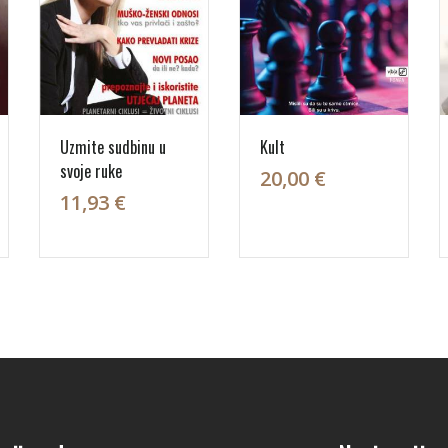
Uzmite sudbinu u
Kult
svoje ruke
20,00 €
11,93 €