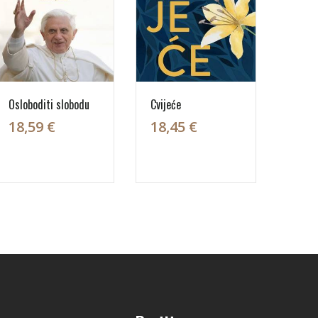
Osloboditi slobodu
Cvijeće
18,59 €
18,45 €