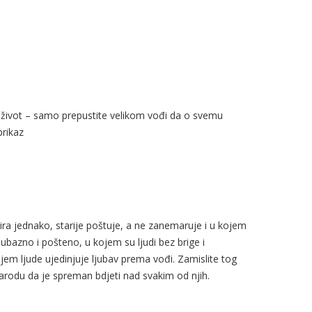
 život – samo prepustite velikom vođi da o svemu
prikaz
ira jednako, starije poštuje, a ne zanemaruje i u kojem
jubazno i pošteno, u kojem su ljudi bez brige i
ojem ljude ujedinjuje ljubav prema vođi. Zamislite tog
odu da je spreman bdjeti nad svakim od njih.