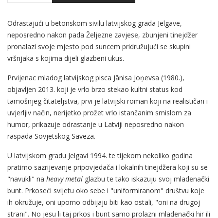
Odrastajući u betonskom sivilu latvijskog grada Jelgave,
neposredno nakon pada Željezne zavjese, zbunjeni tinejdžer
pronalazi svoje mjesto pod suncem pridružujući se skupini
vršnjaka s kojima dijeli glazbeni ukus.
Prvijenac mladog latvijskog pisca Jānisa Joņevsa (1980.),
objavljen 2013. koji je vrlo brzo stekao kultni status kod
tamošnjeg čitateljstva, prvi je latvijski roman koji na realističan i
uvjerljiv način, nerijetko prožet vrlo istančanim smislom za
humor, prikazuje odrastanje u Latviji neposredno nakon
raspada Sovjetskog Saveza.
U latvijskom gradu Jelgavi 1994. te tijekom nekoliko godina
pratimo sazrijevanje pripovjedača i lokalnih tinejdžera koji su se
"navukli" na
heavy metal
glazbu te tako iskazuju svoj mladenački
bunt. Prkoseći svijetu oko sebe i "uniformiranom" društvu koje
ih okružuje, oni uporno odbijaju biti kao ostali, "oni na drugoj
strani". No jesu li taj prkos i bunt samo prolazni mladenački hir ili