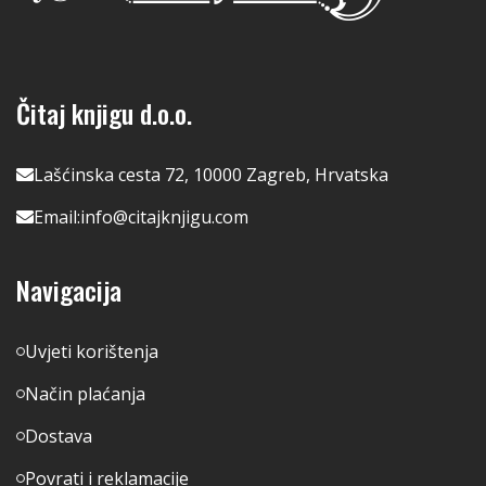
Čitaj knjigu d.o.o.
Lašćinska cesta 72, 10000 Zagreb, Hrvatska
Email:
info@citajknjigu.com
Navigacija
Uvjeti korištenja
Način plaćanja
Dostava
Povrati i reklamacije