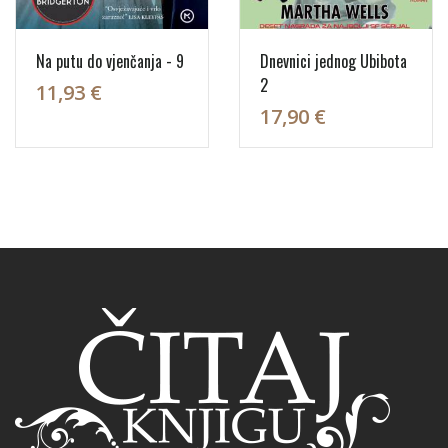
Na putu do vjenčanja - 9
Dnevnici jednog Ubibota
2
11,93 €
17,90 €