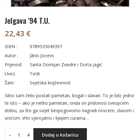
Jelgava '94 T.U.
22,43 €
ISBN :
9789533049397
Autor :
Jānis Joņevs
Prijevod:
Santa Domijan Zviedre i Dorta Jagić
Uvez:
Tvrdi
Žanr:
Svjetska književnost
Silno sam želio postati pametan, bogat i slavan. To je bilo jedno
te isto – ako je netko pametan, onda on pridonosi sveopćem
dobru, za što ga svijet bespogovorno nagradi novcem, slavom i
srećom. Vrlo vjerojatno i lijepim curama…
-
+
Dodaj u košaricu