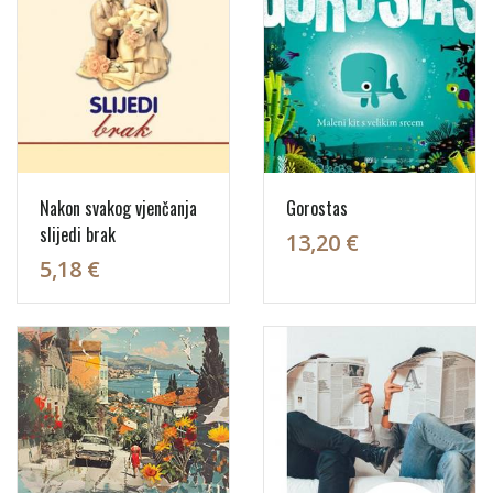
Nakon svakog vjenčanja
Gorostas
slijedi brak
13,20 €
5,18 €