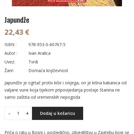
Japundže
22,43 €
ISBN :
978-953-0-60767-5
Autor :
Ivan Aralica
Uvez:
Tvrdi
Žanr:
Domaća književnost
Japundže je ogrtač protiv kiše i snijega, on je kišna kabanica od
valjane vune koja tijekom pripovijedanja postaje Stanina ne
samo zaštita od vremenskih nepogoda
-
+
Dodaj u košaricu
Priča o ratu u Bosni i, posljedično, izbjeglištvu u Zagrebu koje se