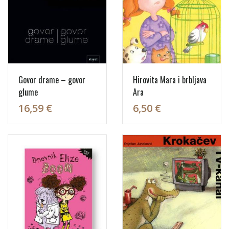
Govor drame – govor
Hirovita Mara i brbljava
glume
Ara
16,59 €
6,50 €