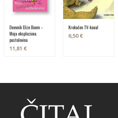
Dnevnik Elize Boom -
Krokačev TV-kanal
Moja eksplozivna
6,50 €
pustolovina
11,81 €