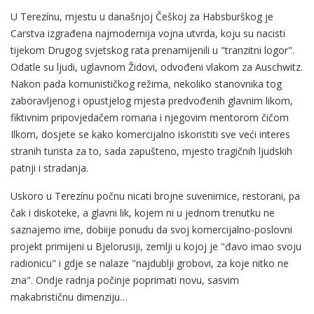
U Terezínu, mjestu u današnjoj Češkoj za Habsburškog je
Carstva izgrađena najmodernija vojna utvrda, koju su nacisti
tijekom Drugog svjetskog rata prenamijenili u "tranzitni logor".
Odatle su ljudi, uglavnom Židovi, odvođeni vlakom za Auschwitz.
Nakon pada komunističkog režima, nekoliko stanovnika tog
zaboravljenog i opustjelog mjesta predvođenih glavnim likom,
fiktivnim pripovjedačem romana i njegovim mentorom čičom
Ilkom, dosjete se kako komercijalno iskoristiti sve veći interes
stranih turista za to, sada zapušteno, mjesto tragičnih ljudskih
patnji i stradanja.
Uskoro u Terezínu počnu nicati brojne suvenirnice, restorani, pa
čak i diskoteke, a glavni lik, kojem ni u jednom trenutku ne
saznajemo ime, dobiije ponudu da svoj komercijalno-poslovni
projekt primijeni u Bjelorusiji, zemlji u kojoj je "đavo imao svoju
radionicu" i gdje se nalaze "najdublji grobovi, za koje nitko ne
zna". Ondje radnja počinje poprimati novu, sasvim
makabrističnu dimenziju…