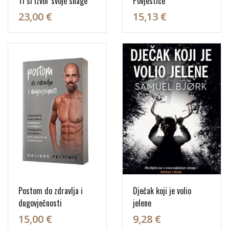
Ti si izvor svoje snage
Povjestice
23,00 €
15,13 €
Postom do zdravlja i
Dječak koji je volio
dugovječnosti
jelene
15,00 €
9,28 €