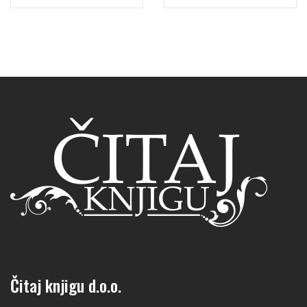
Čitaj knjigu d.o.o.