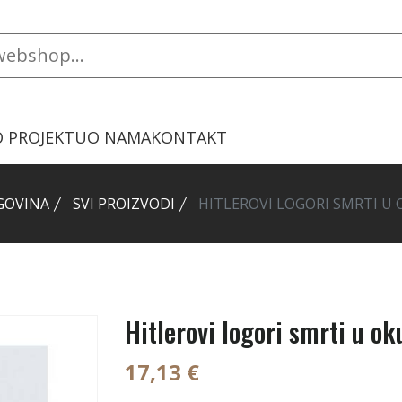
O PROJEKTU
O NAMA
KONTAKT
GOVINA
SVI PROIZVODI
HITLEROVI LOGORI SMRTI U 
Hitlerovi logori smrti u ok
17,13 €