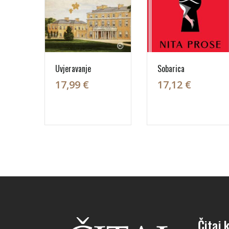
Uvjeravanje
Sobarica
17,99 €
17,12 €
Čitaj k