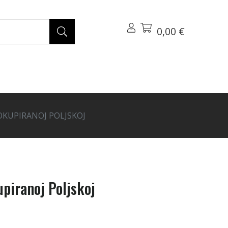
0,00 €
OKUPIRANOJ POLJSKOJ
upiranoj Poljskoj