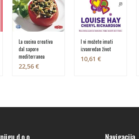
La cucina creativa
I vi možete imati
dal sapore
izvanredan život
mediterranea
10,61 €
22,56 €
njigu d.o.o.
Navigacija