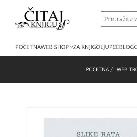
POČETNA
WEB SHOP
ZA KNJIGOLJUPCE
BLOG
POČETNA
WEB TR