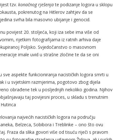
ijest tzv.
konačnog rješenja
te podizanje logora u sklopu
lokausta, pokrenutog na Hitlerov zahtjev da se
e jedina svrha bila masovno ubijanje i genocid.
nu povijest 20. stoljeća, koji iza sebe ima više od
zvornim, rijetkim fotografijama iz ratnih arhiva daje
 u okupiranoj Poljsko. Svjedočanstvo o masovnom
eneracije imale uvid u strašne zločine te da se oni
 sve aspekte funkcioniranja nacističkih logora smrti u
čak i u svjetskim razmjerima, pogotovo zbog dijela
tveno obrađene tek u posljednjih nekoliko godina. Njihov
objašnjavaju taj povijesni proces, u skladu s trenutnim
 Hutinca
elovanja najvećih nacističkih logora na području
aneka, Belzeca, Sobibora i Treblinke – ono što ovu
aj. Fraza da slika govori više od tisuću riječi s pravom
to su fotografije stradanja uglavnom Židova, ali i ruskih