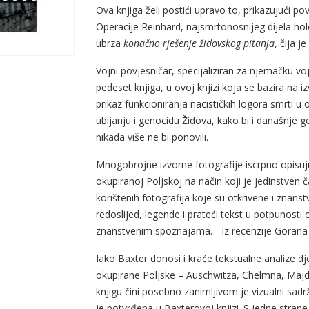
Ova knjiga želi postići upravo to, prikazujući pov
Operacije Reinhard, najsmrtonosnijeg dijela ho
ubrza
konačno rješenje židovskog pitanja
, čija j
Vojni povjesničar, specijaliziran za njemačku voj
pedeset knjiga, u ovoj knjizi koja se bazira na i
prikaz funkcioniranja nacističkih logora smrti
ubijanju i genocidu Židova, kako bi i današnje g
nikada više ne bi ponovili.
Mnogobrojne izvorne fotografije iscrpno opisuju
okupiranoj Poljskoj na način koji je jedinstven 
korištenih fotografija koje su otkrivene i znans
redoslijed, legende i prateći tekst u potpunosti 
znanstvenim spoznajama. - Iz recenzije Gorana
Iako Baxter donosi i kraće tekstualne analize dj
okupirane Poljske – Auschwitza, Chelmna, Majd
knjigu čini posebno zanimljivom je vizualni sadrž
je potvrđena u Baxterovoj knjizi. S jedne strane 