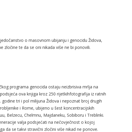
a - Svjedočanstvo o masovnom ubijanju i genocidu Židova,
e zločine te da se oni nikada više ne bi ponovili.
ičkog programa genocida ostaju neizbrisiva mrlja na
 podsjeća ova knjiga kroz 250 rijetkihfotografija iz ratnih
 godine tri i pol milijuna Židova i nepoznat broj drugih
arobljenike i Rome, ubijeno u šest koncentracijskih
uu, Belzecu, Chelmnu, Majdaneku, Sobiboru i Treblinki.
generacije valja podsjećati na nečovječnost o kojoj
 da se takvi stravični zločini više nikad ne ponove.