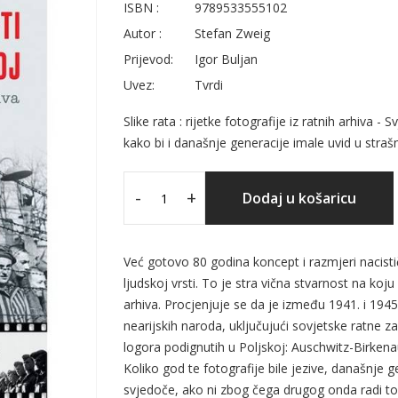
ISBN :
9789533555102
Autor :
Stefan Zweig
Prijevod:
Igor Buljan
Uvez:
Tvrdi
Slike rata : rijetke fotografije iz ratnih arhiv
kako bi i današnje generacije imale uvid u strašn
-
+
Dodaj u košaricu
Već gotovo 80 godina koncept i razmjeri nacist
ljudskoj vrsti. To je stra vična stvarnost na koju
arhiva. Procjenjuje se da je između 1941. i 1945.
nearijskih naroda, uključujući sovjetske ratne z
logora podignutih u Poljskoj: Auschwitz-Birkena
Koliko god te fotografije bile jezive, današnje 
svjedoče, ako ni zbog čega drugog onda radi toga