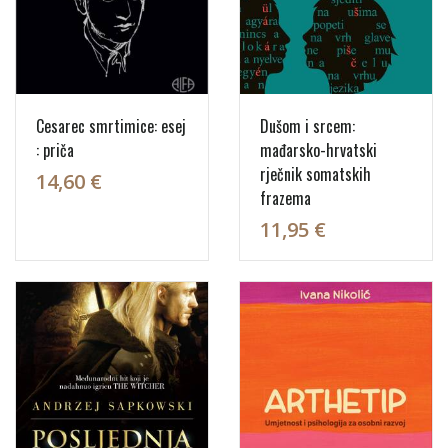
Cesarec smrtimice: esej
Dušom i srcem:
: priča
mađarsko-hrvatski
rječnik somatskih
14,60 €
frazema
11,95 €