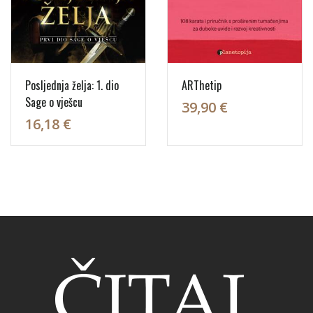
Posljednja želja: 1. dio
ARThetip
Sage o vješcu
39,90 €
16,18 €