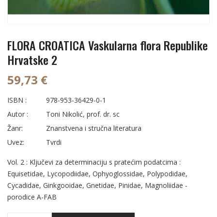
FLORA CROATICA Vaskularna flora Republike
Hrvatske 2
59,73 €
ISBN :
978-953-36429-0-1
Autor :
Toni Nikolić, prof. dr. sc
Žanr:
Znanstvena i stručna literatura
Uvez:
Tvrdi
Vol. 2 : Ključevi za determinaciju s pratećim podatcima :
Equisetidae, Lycopodiidae, Ophyoglossidae, Polypodidae,
Cycadidae, Ginkgooidae, Gnetidae, Pinidae, Magnoliidae -
porodice A-FAB