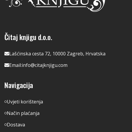
Čitaj knjigu d.o.o.
Lašćinska cesta 72, 10000 Zagreb, Hrvatska
Email:
info@citajknjigu.com
Navigacija
Uvjeti korištenja
Način plaćanja
Dostava