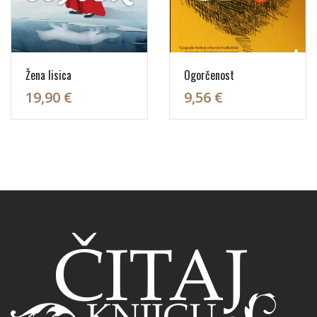
Žena lisica
Ogorčenost
19,90 €
9,56 €