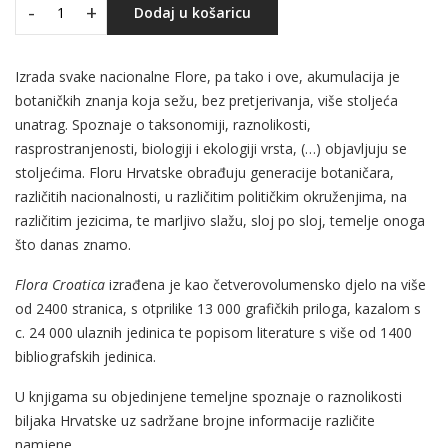
-
+
Dodaj u košaricu
Izrada svake nacionalne Flore, pa tako i ove, akumulacija je
botaničkih znanja koja sežu, bez pretjerivanja, više stoljeća
unatrag. Spoznaje o taksonomiji, raznolikosti,
rasprostranjenosti, biologiji i ekologiji vrsta, (…) objavljuju se
stoljećima. Floru Hrvatske obrađuju generacije botaničara,
različitih nacionalnosti, u različitim političkim okruženjima, na
različitim jezicima, te marljivo slažu, sloj po sloj, temelje onoga
što danas znamo.
Flora Croatica
izrađena je kao četverovolumensko djelo na više
od 2400 stranica, s otprilike 13 000 grafičkih priloga, kazalom s
c. 24 000 ulaznih jedinica te popisom literature s više od 1400
bibliografskih jedinica.
U knjigama su objedinjene temeljne spoznaje o raznolikosti
biljaka Hrvatske uz sadržane brojne informacije različite
namjene.