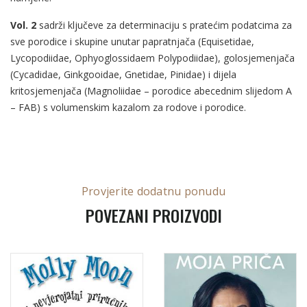
Vol. 2
sadrži ključeve za determinaciju s pratećim podatcima za
sve porodice i skupine unutar papratnjača (Equisetidae,
Lycopodiidae, Ophyoglossidaem Polypodiidae), golosjemenjača
(Cycadidae, Ginkgooidae, Gnetidae, Pinidae) i dijela
kritosjemenjača (Magnoliidae – porodice abecednim slijedom A
– FAB) s volumenskim kazalom za rodove i porodice.
Provjerite dodatnu ponudu
POVEZANI PROIZVODI