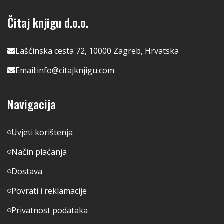
Čitaj knjigu d.o.o.
Lašćinska cesta 72, 10000 Zagreb, Hrvatska
Email:
info@citajknjigu.com
Navigacija
Uvjeti korištenja
Način plaćanja
Dostava
Povrati i reklamacije
Privatnost podataka