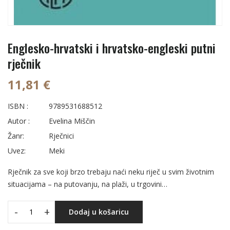
Englesko-hrvatski i hrvatsko-engleski putni
rječnik
11,81 €
ISBN :
9789531688512
Autor :
Evelina Miščin
Žanr:
Rječnici
Uvez:
Meki
Rječnik za sve koji brzo trebaju naći neku riječ u svim životnim
situacijama – na putovanju, na plaži, u trgovini…
-
+
Dodaj u košaricu