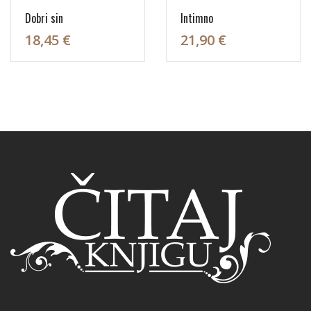
Dobri sin
Intimno
18,45 €
21,90 €