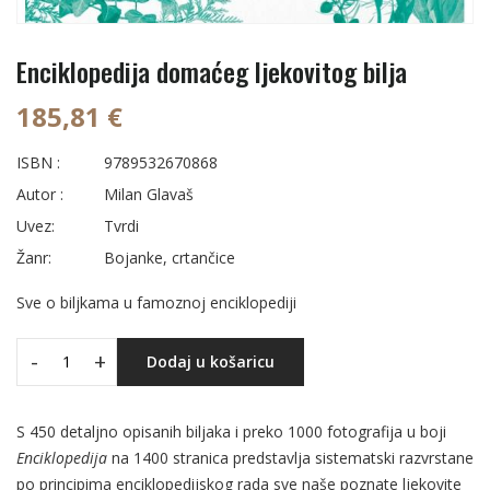
Enciklopedija domaćeg ljekovitog bilja
185,81 €
ISBN :
9789532670868
Autor :
Milan Glavaš
Uvez:
Tvrdi
Žanr:
Bojanke, crtančice
Sve o biljkama u famoznoj enciklopediji
-
+
Dodaj u košaricu
S 450 detaljno opisanih biljaka i preko 1000 fotografija u boji
Enciklopedija
na 1400 stranica predstavlja sistematski razvrstane
po principima enciklopedijskog rada sve naše poznate ljekovite