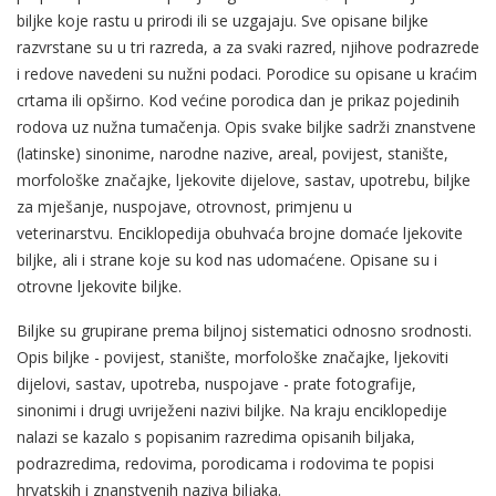
biljke koje rastu u prirodi ili se uzgajaju. Sve opisane biljke
razvrstane su u tri razreda, a za svaki razred, njihove podrazrede
i redove navedeni su nužni podaci. Porodice su opisane u kraćim
crtama ili opširno. Kod većine porodica dan je prikaz pojedinih
rodova uz nužna tumačenja. Opis svake biljke sadrži znanstvene
(latinske) sinonime, narodne nazive, areal, povijest, stanište,
morfološke značajke, ljekovite dijelove, sastav, upotrebu, biljke
za mješanje, nuspojave, otrovnost, primjenu u
veterinarstvu.
Enciklopedija obuhvaća brojne domaće ljekovite
biljke, ali i strane koje su kod nas udomaćene. Opisane su i
otrovne ljekovite biljke.
Biljke su grupirane prema biljnoj sistematici odnosno srodnosti.
Opis biljke - povijest, stanište, morfološke značajke, ljekoviti
dijelovi, sastav, upotreba, nuspojave - prate fotografije,
sinonimi i drugi uvriježeni nazivi biljke. Na kraju enciklopedije
nalazi se kazalo s popisanim razredima opisanih biljaka,
podrazredima, redovima, porodicama i rodovima te popisi
hrvatskih i znanstvenih naziva biljaka.