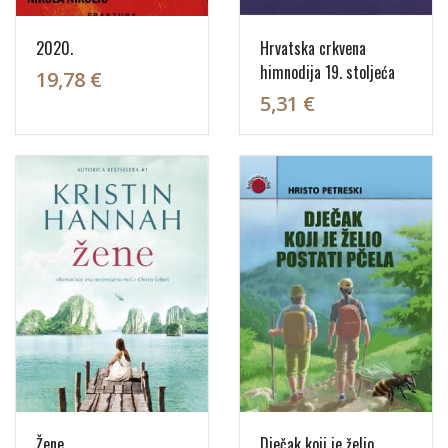
2020.
Hrvatska crkvena
himnodija 19. stoljeća
19,78 €
5,31 €
Žene
Dječak koji je želio