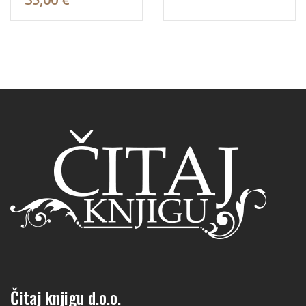
Čitaj knjigu d.o.o.