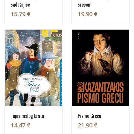
sadašnjice
srećom
15,79 €
19,90 €
Tajna malog brata
Pismo Grecu
14,47 €
21,90 €