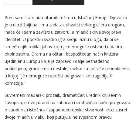
Pred sam slom autoritarnih režima u Istočnoj Europi. Djevojka
je u ulozi špijuna i ima zadatak uhvatiti velikog dilera drogom,
inače će i sama završiti u zatvoru, a mladić skriva svoj pravi
identitet. U početku svatko igra svoju lažnu ulogu, da bi se
između njih rodila ljubav koju je nemoguće ostvariti u datim
okolnostima. Drama na oštar i bespoštedan način kritizira
ujedinjenu Europu koja je zapravo i dalje beznadežno
podijeljena, granice nisu nestale, razlike su još više produbljene,
u kojoj "je nemoguće razlučiti odigrava li se tragedija ili
komedija."
Suvremeni mađarski prozaik, dramatičar, urednik književnih
časopisa, u ovoj drami na satiričan i simboličan način progovara
o suodnosu istočno- i zapadnoeuropske stvarnosti kroz susret
dvoje mladih u vlaku, koji putuju u neizvjesnom pravcu.