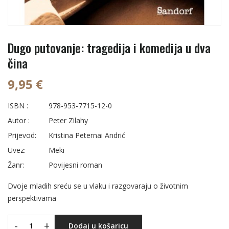
Dugo putovanje: tragedija i komedija u dva
čina
9,95 €
ISBN :
978-953-7715-12-0
Autor :
Peter Zilahy
Prijevod:
Kristina Peternai Andrić
Uvez:
Meki
Žanr:
Povijesni roman
Dvoje mladih sreću se u vlaku i razgovaraju o životnim
perspektivama
-
+
Dodaj u košaricu