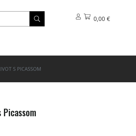
0,00 €
ŽIVOT S PICASSOM
 s Picassom