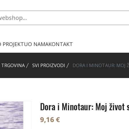
O PROJEKTU
O NAMA
KONTAKT
 TRGOVINA
SVI PROIZVODI
DORA I MINOTAUR: MOJ 
Dora i Minotaur: Moj život
9,16 €