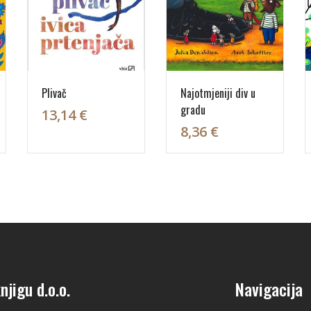
Plivač
Najotmjeniji div u
gradu
13,14 €
8,36 €
njigu d.o.o.
Navigacija