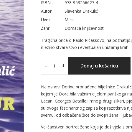
ISBN :
978-953266627-4
Autor :
Slavenka Drakulić
Uvez:
Meki
Žanr:
Domaća književnost
Tragična priča o Pablo Picassovoj najpoznatijoj
njezino stvaralštvo i eventualan unutarnji krah
-
+
Dodaj u košaricu
Na osnovi Dorine pronađene bilježnice Drakulić p
kojem je Dora bila važnim dijelom pariškoga na
Lacan, Georges Bataille i mnogi drugi slikari, pje
su ovoga fascinantnog zapisa koji razotkriva nje
svemu, od odbačene žice do svojih žena i ljubav
Veličanstven portret žene koja je doživjela slom