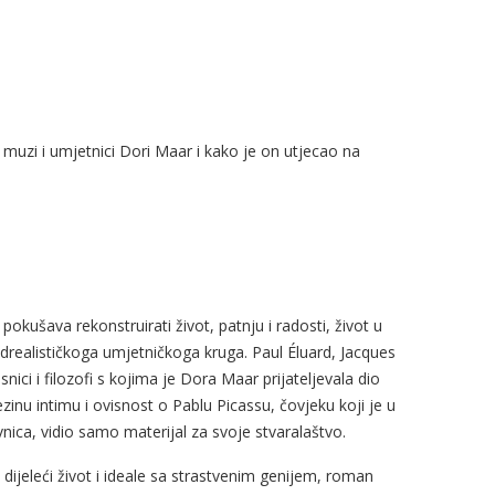
 muzi i umjetnici Dori Maar i kako je on utjecao na
okušava rekonstruirati život, patnju i radosti, život u
drealističkoga umjetničkoga kruga. Paul Éluard, Jacques
snici i filozofi s kojima je Dora Maar prijateljevala dio
zinu intimu i ovisnost o Pablu Picassu, čovjeku koji je u
nica, vidio samo materijal za svoje stvaralaštvo.
 dijeleći život i ideale sa strastvenim genijem, roman