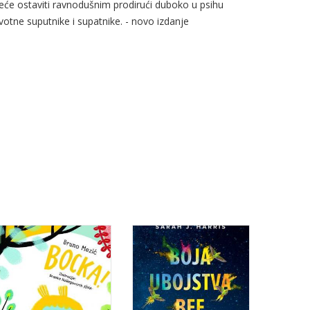
 neće ostaviti ravnodušnim prodirući duboko u psihu
otne suputnike i supatnike. - novo izdanje