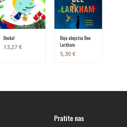
Bocka!
Boja ubojstva Bee
Larkham
13,27 €
5,30 €
Pratite nas