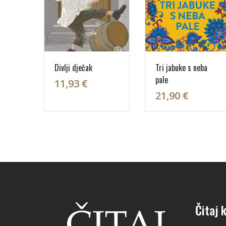
Divlji dječak
Tri jabuke s neba
pale
11,93 €
21,90 €
Čitaj k