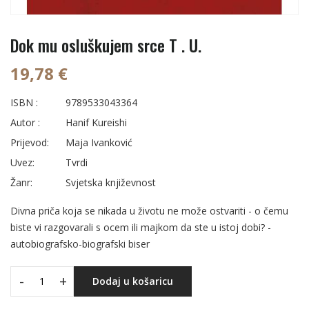
Dok mu osluškujem srce T . U.
19,78 €
ISBN :
9789533043364
Autor :
Hanif Kureishi
Prijevod:
Maja Ivanković
Uvez:
Tvrdi
Žanr:
Svjetska književnost
Divna priča koja se nikada u životu ne može ostvariti - o čemu
biste vi razgovarali s ocem ili majkom da ste u istoj dobi? -
autobiografsko-biografski biser
-
+
Dodaj u košaricu