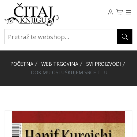
POČETNA
WEB TRGOVINA
SVI PROIZVODI
DOK MU OSLUŠKUJEM SRCE T . U.