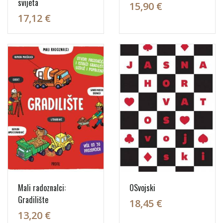
svijeta
15,90 €
17,12 €
Mali radoznalci:
OSvojski
Gradilište
18,45 €
13,20 €