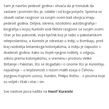
Sam je navršio pedeset godina i shvaća da je trenutak da
zastane i promotri tko je, odakle i od koga potječe. Sprema se
obaviti važan razgovor sa svojim ocem kad obojica imaju
pedeset godina. Dirljiva, iskrena, istodobno autobiografija i
biografija u kojoj Kureishi vodi fiktivni razgovor sa svojim ocem.
Otac je bio pukovnik, vojni liječnik koji je radio u pakistanskom
veleposlanstvu, a Kureishi je odrastao u Indiji, u Bombaju, pred
kraj razdoblja britanskoga kolonijalizma, a Indiju je napustio s
dvadeset godina. Kako su živjeli njegovi roditelj, o odgoju,
odnos prema kolonijalizmu, o vremenu i prostoru Velike
Britanije i Pakistan, što se događalo i o onome što je Kureishiju
najvažnije – o književnosti s nizom malih eseja o Čehovu
(njegovu trajnom uzoru), Kunderi, Philipu Rothu… o piscima koje
su voljeli i čitali i otac i sin.
Sve naslove pisca nađite na
Hanif Kureishi