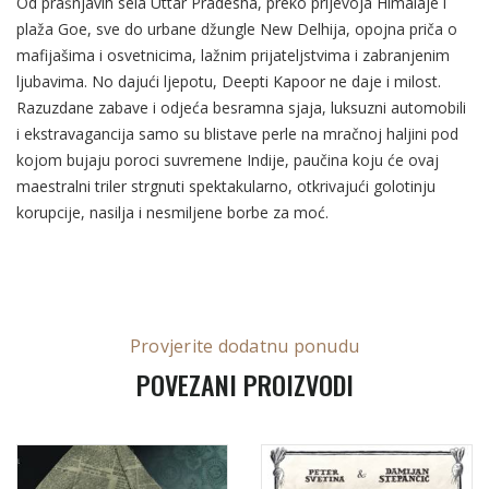
Od prašnjavih sela Uttar Pradesha, preko prijevoja Himalaje i
plaža Goe, sve do urbane džungle New Delhija, opojna priča o
mafijašima i osvetnicima, lažnim prijateljstvima i zabranjenim
ljubavima. No dajući ljepotu, Deepti Kapoor ne daje i milost.
Razuzdane zabave i odjeća besramna sjaja, luksuzni automobili
i ekstravagancija samo su blistave perle na mračnoj haljini pod
kojom bujaju poroci suvremene Indije, paučina koju će ovaj
maestralni triler strgnuti spektakularno, otkrivajući golotinju
korupcije, nasilja i nesmiljene borbe za moć.
Provjerite dodatnu ponudu
POVEZANI PROIZVODI