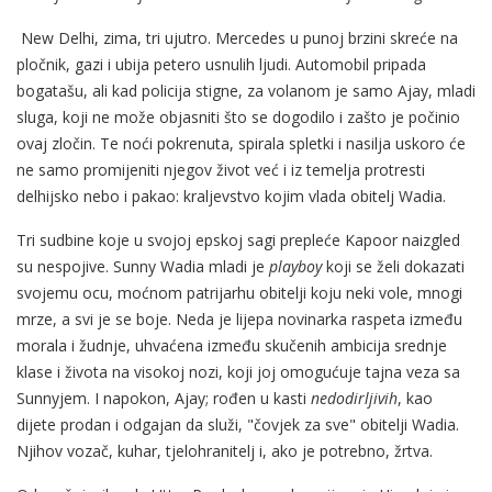
New Delhi, zima, tri ujutro. Mercedes u punoj brzini skreće na
pločnik, gazi i ubija petero usnulih ljudi. Automobil pripada
bogatašu, ali kad policija stigne, za volanom je samo Ajay, mladi
sluga, koji ne može objasniti što se dogodilo i zašto je počinio
ovaj zločin. Te noći pokrenuta, spirala spletki i nasilja uskoro će
ne samo promijeniti njegov život već i iz temelja protresti
delhijsko nebo i pakao: kraljevstvo kojim vlada obitelj Wadia.
Tri sudbine koje u svojoj epskoj sagi
prepleće Kapoor naizgled
su nespojive. Sunny Wadia mladi je
playboy
koji se želi dokazati
svojemu ocu, moćnom patrijarhu obitelji koju neki vole, mnogi
mrze, a svi je se boje. Neda je lijepa novinarka raspeta između
morala i žudnje, uhvaćena između skučenih ambicija srednje
klase i života na visokoj nozi, koji joj omogućuje tajna veza sa
Sunnyjem. I napokon, Ajay; rođen u kasti
nedodirljivih
, kao
dijete prodan i odgajan da služi, "čovjek za sve" obitelji Wadia.
Njihov vozač, kuhar, tjelohranitelj i, ako je potrebno, žrtva.