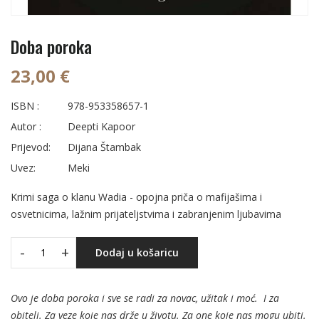
Doba poroka
23,00 €
ISBN :
978-953358657-1
Autor :
Deepti Kapoor
Prijevod:
Dijana Štambak
Uvez:
Meki
Krimi saga o klanu Wadia - opojna priča o mafijašima i
osvetnicima, lažnim prijateljstvima i zabranjenim ljubavima
-
+
Dodaj u košaricu
Ovo je doba poroka i sve se radi za novac, užitak i moć.
I za
obitelj. Za veze koje nas drže u životu. Za one koje nas mogu ubiti.