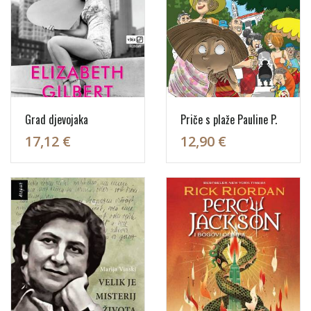
Grad djevojaka
Priče s plaže Pauline P.
17,12 €
12,90 €