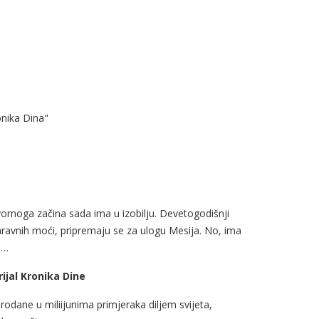
onika Dina"
tvornoga začina sada ima u izobilju. Devetogodišnji
naravnih moći, pripremaju se za ulogu Mesija. No, ima
e…
rijal Kronika Dine
rodane u miliijunima primjeraka diljem svijeta,