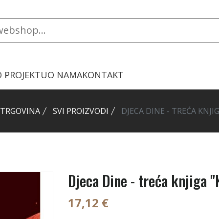
O PROJEKTU
O NAMA
KONTAKT
 TRGOVINA
SVI PROIZVODI
DJECA DINE - TREĆA KNJI
Djeca Dine - treća knjiga 
17,12 €