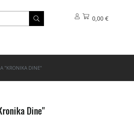
0,00 €
GA "KRONIKA DINE"
"Kronika Dine"