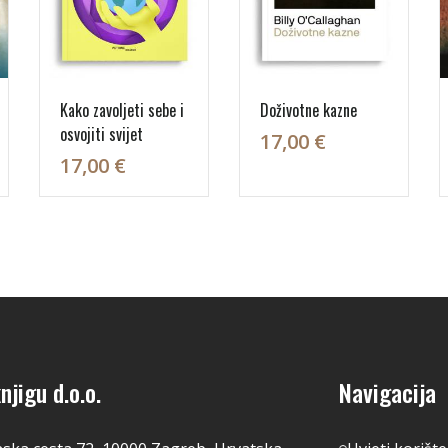
Kako zavoljeti sebe i
Doživotne kazne
osvojiti svijet
17,00 €
17,00 €
njigu d.o.o.
Navigacija