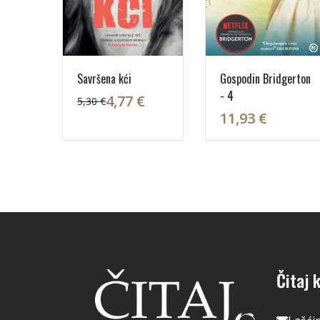
Savršena kći
Gospodin Bridgerton
- 4
4,77 €
5,30 €
11,93 €
Čitaj k