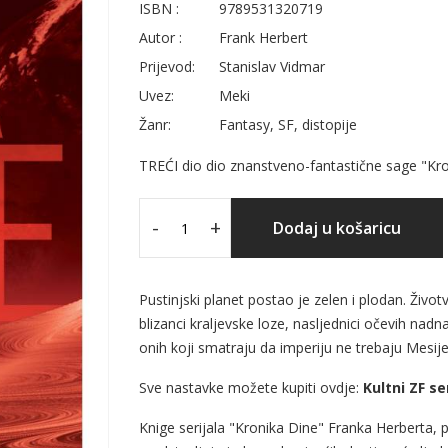
ISBN :
9789531320719
Autor :
Frank Herbert
Prijevod:
Stanislav Vidmar
Uvez:
Meki
Žanr:
Fantasy, SF, distopije
TREĆI dio dio znanstveno-fantastične sage "Kr
-
+
Dodaj u košaricu
Pustinjski planet postao je zelen i plodan. Živo
blizanci kraljevske loze, nasljednici očevih nad
onih koji smatraju da imperiju ne trebaju Mesij
Sve nastavke možete kupiti ovdje:
Kultni ZF se
Knige serijala "Kronika Dine" Franka Herberta, p