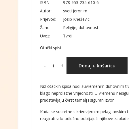
ISBN :
978-953-235-610-6
Autor :
sveti Jeronim
Prijevod:
Josip Knežević
Žanr:
Religije, duhovnost
Uvez:
Tvrdi
Otački spisi
-
+
Dodaj u košaricu
Niz otačkih spisa nudi suvremenim duhovnim tr
blago neprolazne vrijednosti. U vremenu nesigurno
predstavljaju čvrst temelj i siguran izvor.
Kada se susretne s krivovjernim pelagijanskim t
reagirati vrlo odlučno pobijajući njihove zablud