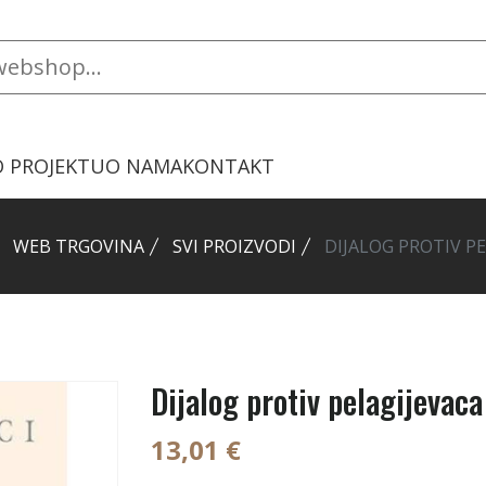
O PROJEKTU
O NAMA
KONTAKT
WEB TRGOVINA
SVI PROIZVODI
DIJALOG PROTIV P
Dijalog protiv pelagijevaca
13,01 €