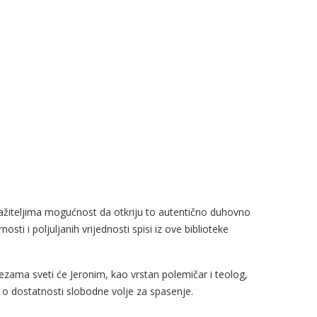
ažiteljima mogućnost da otkriju to autentično duhovno
sti i poljuljanih vrijednosti spisi iz ove biblioteke
ezama sveti će Jeronim, kao vrstan polemičar i teolog,
e o dostatnosti slobodne volje za spasenje.