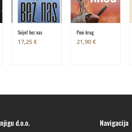
Svijet bez nas
Puni krug
17,25 €
21,90 €
njigu d.o.o.
Navigacija