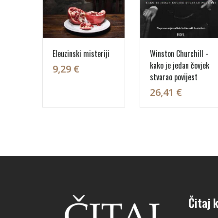
Eleuzinski misteriji
Winston Churchill -
kako je jedan čovjek
9,29 €
stvarao povijest
26,41 €
Čitaj k