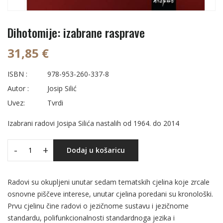
Dihotomije: izabrane rasprave
31,85 €
ISBN :
978-953-260-337-8
Autor :
Josip Silić
Uvez:
Tvrdi
Izabrani radovi Josipa Silića nastalih od 1964. do 2014
-
+
Dodaj u košaricu
Radovi su okupljeni unutar sedam tematskih cjelina koje zrcale
osnovne piščeve interese, unutar cjelina poredani su kronološki.
Prvu cjelinu čine radovi o jezičnome sustavu i jezičnome
standardu, polifunkcionalnosti standardnoga jezika i