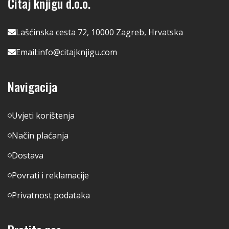
Čitaj knjigu d.o.o.
Lašćinska cesta 72, 10000 Zagreb, Hrvatska
Email:
info@citajknjigu.com
Navigacija
Uvjeti korištenja
Način plaćanja
Dostava
Povrati i reklamacije
Privatnost podataka