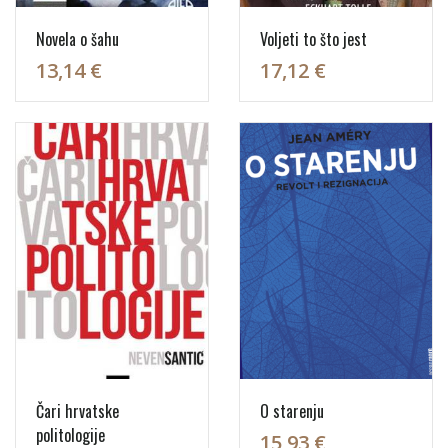
Novela o šahu
Voljeti to što jest
13,14 €
17,12 €
Čari hrvatske
O starenju
politologije
15,93 €