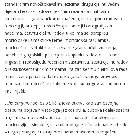
standardnim novoštokavskim jezicima, drugu cjelinu većim
dijelom teorijski radovi o jezičnim razinama i njihovim
jedinicama te gramatičkome značenju, treću cjelinu radovi o
fonologiji, ortoepiji, rečeničnoj intonaciji i ortografijskim
načelima, četvrtu cjelinu radovi u kojima se isprepliću
morfološke i sintaktičke teme, morfološka raščlamba,
morfološko i sintaktičko iskazivanje gramatičkih značenja,
posebice glagolskih, petu cjelinu kapitalni radovi o tekstnoj
lingvistici i redoslijedu rečeničnih sastavnica, šestu cjelinu radovi
o leksičkosemantičkim temama, najzad sedmu cjelinu dva rada
reminiscencija na izradu hrvatskoga računalnoga pravopisa i
teorijsko-metodološke probleme koje su njegovi autori pritom
imali riješiti.
Dihotomijama
se Josip Silić iznova otkriva kao samosvojna i
osebujna pojava hrvatskoga jezikoslovlja, duboka i dalekosežna
traga ne samo svestranošću – jer znalac je i fonologije, i
morfologije, i sintakse, i standardologije, i funkcionalne stilistike
– nego ponajprije ustrajnom i nenadmašenom strogošću i