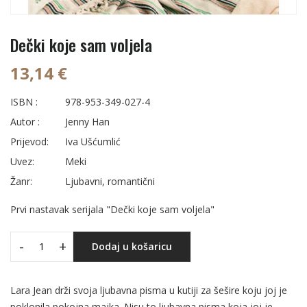
Dečki koje sam voljela
13,14 €
ISBN :
978-953-349-027-4
Autor :
Jenny Han
Prijevod:
Iva Ušćumlić
Uvez:
Meki
Žanr:
Ljubavni, romantični
Prvi nastavak serijala "Dečki koje sam voljela"
-
+
Dodaj u košaricu
Lara Jean drži svoja ljubavna pisma u kutiji za šešire koju joj je
poklonila pokojna majka. Nisu to ljubavna pisma koja joj je