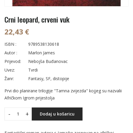
Crni leopard, crveni vuk
22,43 €
ISBN :
9789538130618
Autor :
Marlon James
Prijevod:
Nebojša Buđanovac
Uvez:
Tvrdi
Žanr:
Fantasy, SF, distopije
Prvi dio planirane trilogije "Tamna zvijezda" kojjeg su nazvalii
Afričkom Igrom prijestolja
-
+
Dodaj u košaricu
Fantastični roman autora s Jamajke zasnovan na afričkoj