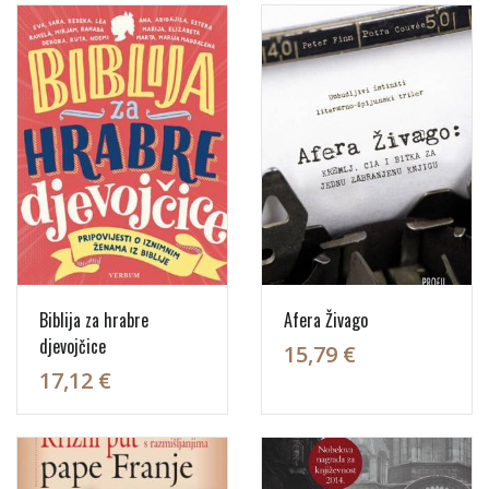
Biblija za hrabre
Afera Živago
djevojčice
15,79 €
17,12 €