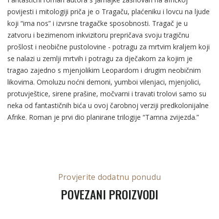
povijesti i mitologiji priča je o Tragaču, plaćeniku i lovcu na ljude
koji “ima nos” i izvrsne tragačke sposobnosti. Tragač je u
zatvoru i bezimenom inkvizitoru prepričava svoju tragičnu
prošlost i neobične pustolovine - potragu za mrtvim kraljem koji
se nalazi u zemlji mrtvih i potragu za dječakom za kojim je
tragao zajedno s mjenjolikim Leopardom i drugim neobičnim
likovima. Omoluzu noćni demoni, yumboi vilenjaci, mjenjolici,
protuvještice, sirene prašine, močvarni i travati trolovi samo su
neka od fantastičnih bića u ovoj čarobnoj verziji predkolonijalne
Afrike. Roman je prvi dio planirane trilogije “Tamna zvijezda.”
Provjerite dodatnu ponudu
POVEZANI PROIZVODI