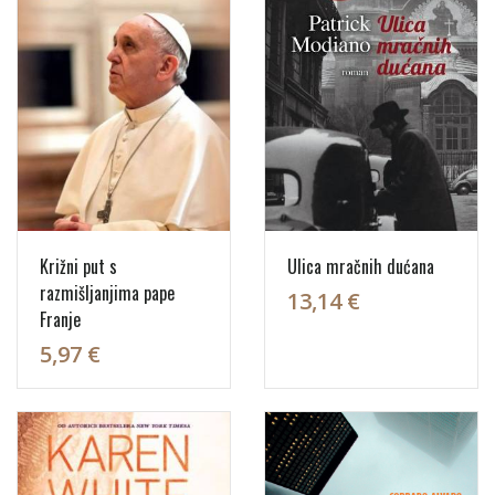
Križni put s
Ulica mračnih dućana
razmišljanjima pape
13,14 €
Franje
5,97 €