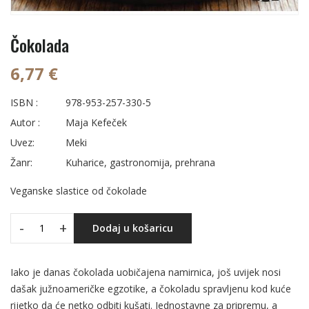
Čokolada
6,77 €
ISBN :
978-953-257-330-5
Autor :
Maja Kefeček
Uvez:
Meki
Žanr:
Kuharice, gastronomija, prehrana
Veganske slastice od čokolade
-
+
Dodaj u košaricu
Iako je danas čokolada uobičajena namirnica, još uvijek nosi
dašak južnoameričke egzotike, a čokoladu spravljenu kod kuće
rijetko da će netko odbiti kušati. Jednostavne za pripremu, a