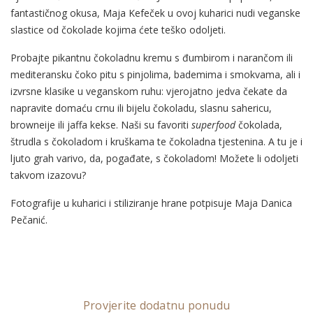
fantastičnog okusa, Maja Kefeček u ovoj kuharici nudi veganske
slastice od čokolade kojima ćete teško odoljeti.
Probajte pikantnu čokoladnu kremu s đumbirom i narančom ili
mediteransku čoko pitu s pinjolima, bademima i smokvama, ali i
izvrsne klasike u veganskom ruhu: vjerojatno jedva čekate da
napravite domaću crnu ili bijelu čokoladu, slasnu sahericu,
browneije ili jaffa kekse. Naši su favoriti
superfood
čokolada,
štrudla s čokoladom i kruškama te čokoladna tjestenina. A tu je i
ljuto grah varivo, da, pogađate, s čokoladom! Možete li odoljeti
takvom izazovu?
Fotografije u kuharici i stiliziranje hrane potpisuje Maja Danica
Pečanić.
Provjerite dodatnu ponudu