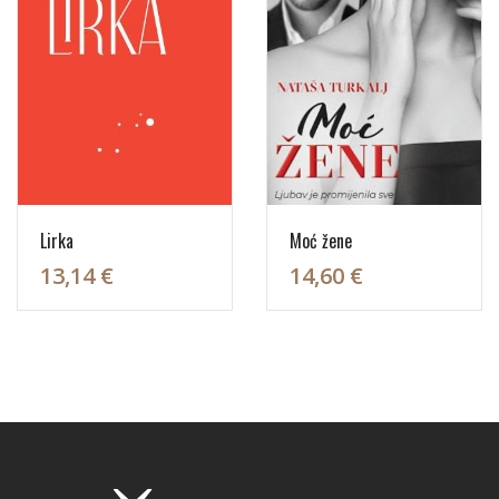
Lirka
Moć žene
13,14 €
14,60 €