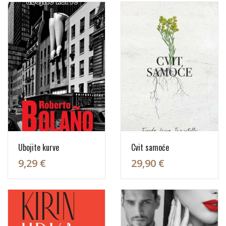
Ubojite kurve
Cvit samoće
9,29 €
29,90 €