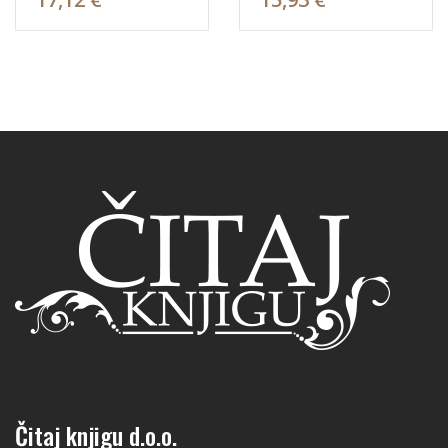
Čitaj knjigu d.o.o.