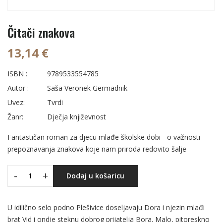
Čitači znakova
13,14 €
ISBN :
9789533554785
Autor :
Saša Veronek Germadnik
Uvez:
Tvrdi
Žanr:
Dječja književnost
Fantastičan roman za djecu mlađe školske dobi - o važnosti
prepoznavanja znakova koje nam priroda redovito šalje
-
+
Dodaj u košaricu
U idilično selo podno Plešivice doseljavaju Dora i njezin mlađi
brat Vid i ondje steknu dobrog prijatelja Bora. Malo, pitoreskno