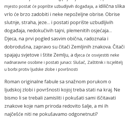
idilična slika
mjesto postat će poprište uzbudljivih događaja, a
vrlo će brzo zadobiti i neke nepoželjne obrise. Obrise
slutnje, straha, jeze… i postati poprište uzbudljivih
događaja, nedokučivih tajni, plemenitih osjećaja…
Djeca, na prvi pogled sasvim obična, radoznala i
dobrodušna, zapravo su čitači Zemljinih znakova. Čitači
spajaju svjetove i štite Zemlju, a d
jeca će osvijestiti neke
nadnaravne osobine i postati junaci: Slušač, Zaštitnik i Iscjelitelj
u borbi protiv ljudske zlobe i površnosti
Roman originalne fabule sa snažnom porukom o
ljudskoj zlobi i površnosti kojoj treba stati na kraj. Ne
bismo li se trebali zamisliti i pokušati sami iščitavati
znakove koje nam priroda redovito šalje, a mi ih
najčešće niti ne pokušavamo odgonetnuti?