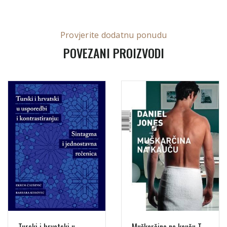
Provjerite dodatnu ponudu
POVEZANI PROIZVODI
Turski i hrvatski u
Muškarčina na kauču T.