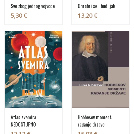
Sve zbog jednog vojvode
Ohrabri se i budi jak
5,30 €
13,20 €
Atlas svemira
Hobbesov moment:
NEDOSTUPNO
rađanje države
17,12 €
15,93 €