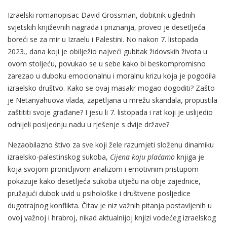
Izraelski romanopisac David Grossman, dobitnik uglednih
svjetskih književnih nagrada i priznanja, proveo je desetljeća
boreći se za mir u Izraelu i Palestini. No nakon 7. listopada
2023., dana koji je obilježio najveći gubitak židovskih života u
ovom stoljeću, povukao se u sebe kako bi beskompromisno
zarezao u duboku emocionalnu i moralnu krizu koja je pogodila
izraelsko društvo. Kako se ovaj masakr mogao dogoditi? Zašto
je Netanyahuova vlada, zapetljana u mrežu skandala, propustila
zaštititi svoje građane? I jesu li 7. listopada i rat koji je uslijedio
odnijeli posljednju nadu u rješenje s dvije države?
Nezaobilazno štivo za sve koji žele razumjeti složenu dinamiku
izraelsko-palestinskog sukoba,
Cijena koju plaćamo
knjiga je
koja svojom pronicljivom analizom i emotivnim pristupom
pokazuje kako desetljeća sukoba utječu na obje zajednice,
pružajući dubok uvid u psihološke i društvene posljedice
dugotrajnog konflikta. Čitav je niz važnih pitanja postavljenih u
ovoj važnoj i hrabroj, nikad aktualnijoj knjizi vodećeg izraelskog