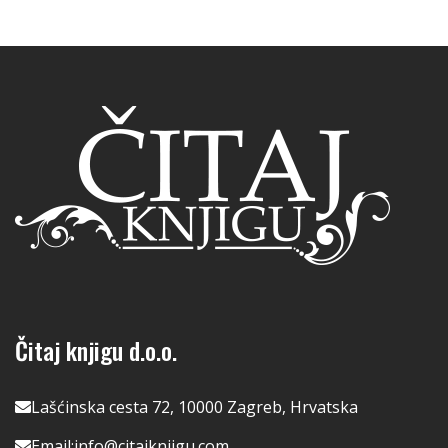
Čitaj knjigu d.o.o.
Lašćinska cesta 72, 10000 Zagreb, Hrvatska
Email:
info@citajknjigu.com