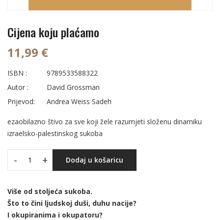
Cijena koju plaćamo
11,99 €
ISBN :
9789533588322
Autor :
David Grossman
Prijevod:
Andrea Weiss Sadeh
ezaobilazno štivo za sve koji žele razumjeti složenu dinamiku
izraelsko-palestinskog sukoba
-
+
Dodaj u košaricu
Više od stoljeća sukoba.
Što to čini ljudskoj duši, duhu nacije?
I okupiranima i okupatoru?