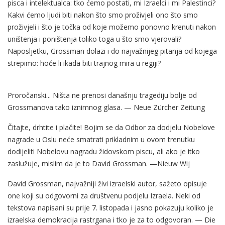
pisca i intelektualca: tko ćemo postati, mi Izraelci i mi Palestinci?
Kakvi ćemo ljudi biti nakon što smo proživjeli ono što smo
proživjeli i što je točka od koje možemo ponovno krenuti nakon
uništenja i poništenja toliko toga u što smo vjerovali?
Naposljetku, Grossman dolazi i do najvažnijeg pitanja od kojega
strepimo: hoće li ikada biti trajnog mira u regiji?
Proročanski... Ništa ne prenosi današnju tragediju bolje od
Grossmanova tako iznimnog glasa. — Neue Zürcher Zeitung
Čitajte, drhtite i plačite! Bojim se da Odbor za dodjelu Nobelove
nagrade u Oslu neće smatrati prikladnim u ovom trenutku
dodijeliti Nobelovu nagradu židovskom piscu, ali ako je itko
zaslužuje, mislim da je to David Grossman. —Nieuw Wij
David Grossman, najvažniji živi izraelski autor, sažeto opisuje
one koji su odgovorni za društvenu podjelu Izraela. Neki od
tekstova napisani su prije 7. listopada i jasno pokazuju koliko je
izraelska demokracija rastrgana i tko je za to odgovoran. — Die