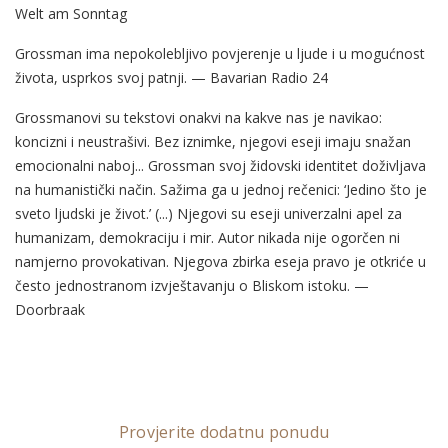
Welt am Sonntag
Grossman ima nepokolebljivo povjerenje u ljude i u mogućnost
života, usprkos svoj patnji. — Bavarian Radio 24
Grossmanovi su tekstovi onakvi na kakve nas je navikao:
koncizni i neustrašivi. Bez iznimke, njegovi eseji imaju snažan
emocionalni naboj... Grossman svoj židovski identitet doživljava
na humanistički način. Sažima ga u jednoj rečenici: ‘Jedino što je
sveto ljudski je život.’ (...) Njegovi su eseji univerzalni apel za
humanizam, demokraciju i mir. Autor nikada nije ogorčen ni
namjerno provokativan. Njegova zbirka eseja pravo je otkriće u
često jednostranom izvještavanju o Bliskom istoku. —
Doorbraak
Provjerite dodatnu ponudu