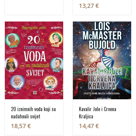
13,27 €
20 iznimnih vođa koji su
Kavalir Jole i Crvena
nadahnuli svijet
Kraljica
18,57 €
14,47 €