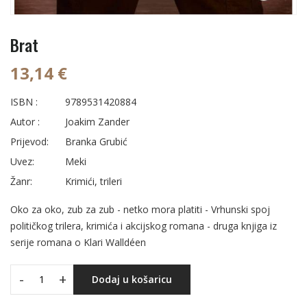
Brat
13,14 €
ISBN :
9789531420884
Autor :
Joakim Zander
Prijevod:
Branka Grubić
Uvez:
Meki
Žanr:
Krimići, trileri
Oko za oko, zub za zub - netko mora platiti - Vrhunski spoj
političkog trilera, krimića i akcijskog romana - druga knjiga iz
serije romana o Klari Walldéen
-
+
Dodaj u košaricu