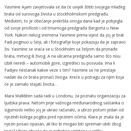
Yasmine Ajam zavjetovala se da će uvijek štititi svojega mlađeg
brata od surovoga života u stockholmskom predgrađu.
Međutim, to je obećanje prekršila onoga dana kad je pobjegla
od svoje prošlosti i od tmurnoga predgrađa Bergorta u New
York. Nakon nekog vremena Yasmine prima vijest da joj je brat
Fadi poginuo u Siriji, ali i fotografije koje pokazuju da je zapravo
živ. Yasmine se vraća se u Stockholm sa željom da pronađe
brata, mrtvog ili živog. A na ulicama predgrađa samo što nisu
izbili neredi – automobili gore, izgrednici su posvuda. Ima li
Fadijev nestanak kakve veze s tim? Yasmine se ne prestaje
nadati da će brata pronaći živoga. Kreće u potragu za njim koja
će je zamalo stajati života…
Klara Walldéen sada radi u Londonu, za poznatu organizaciju za
ljudska prava. Netom prije važnoga međunarodnog sastanka o
sigurnosti netko joj je ukrao računalo, a ubrzo potom jedan od
njezinih kolega pogiba pred njezinim očima. Klara je znala da je
njezin posao opasan, ali tko bi mogao biti spreman ubiti zbog
toga? Ubrzo shvaća da je nehotice upletena u veliku