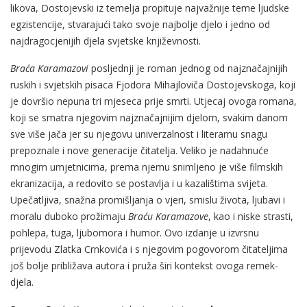
likova, Dostojevski iz temelja propituje najvažnije teme ljudske
egzistencije, stvarajući tako svoje najbolje djelo i jedno od
najdragocjenijih djela svjetske književnosti.
Braća Karamazovi
posljednji je roman jednog od najznačajnijih
ruskih i svjetskih pisaca Fjodora Mihajloviča Dostojevskoga, koji
je dovršio nepuna tri mjeseca prije smrti. Utjecaj ovoga romana,
koji se smatra njegovim najznačajnijim djelom, svakim danom
sve više jača jer su njegovu univerzalnost i literarnu snagu
prepoznale i nove generacije čitatelja. Veliko je nadahnuće
mnogim umjetnicima, prema njemu snimljeno je više filmskih
ekranizacija, a redovito se postavlja i u kazalištima svijeta.
Upečatljiva, snažna promišljanja o vjeri, smislu života, ljubavi i
moralu duboko prožimaju
Braću Karamazove
, kao i niske strasti,
pohlepa, tuga, ljubomora i humor. Ovo izdanje u izvrsnu
prijevodu Zlatka Crnkovića i s njegovim pogovorom čitateljima
još bolje približava autora i pruža širi kontekst ovoga remek-
djela.