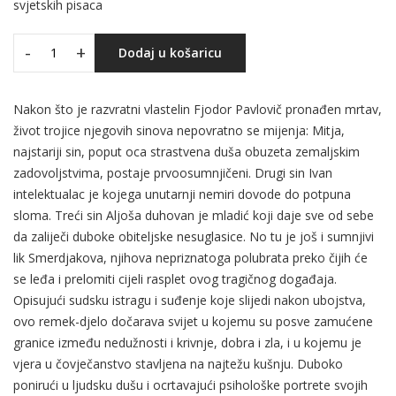
svjetskih pisaca
-
+
Dodaj u košaricu
Nakon što je razvratni vlastelin Fjodor Pavlovič pronađen mrtav,
život trojice njegovih sinova nepovratno se mijenja: Mitja,
najstariji sin, poput oca strastvena duša obuzeta zemaljskim
zadovoljstvima, postaje prvoosumnjičeni. Drugi sin Ivan
intelektualac je kojega unutarnji nemiri dovode do potpuna
sloma. Treći sin Aljoša duhovan je mladić koji daje sve od sebe
da zaliječi duboke obiteljske nesuglasice. No tu je još i sumnjivi
lik Smerdjakova, njihova nepriznatoga polubrata preko čijih će
se leđa i prelomiti cijeli rasplet ovog tragičnog događaja.
Opisujući sudsku istragu i suđenje koje slijedi nakon ubojstva,
ovo remek-djelo dočarava svijet u kojemu su posve zamućene
granice između nedužnosti i krivnje, dobra i zla, i u kojemu je
vjera u čovječanstvo stavljena na najtežu kušnju. Duboko
ponirući u ljudsku dušu i ocrtavajući psihološke portrete svojih