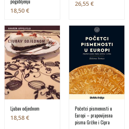
pogubljenju
26,55 €
18,50 €
Ljubav odjednom
Početci pismenosti u
Europi – prapovijesna
18,58 €
pisma Grčke i Cipra