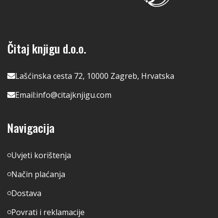
Čitaj knjigu d.o.o.
Lašćinska cesta 72, 10000 Zagreb, Hrvatska
Email:
info@citajknjigu.com
Navigacija
Uvjeti korištenja
Način plaćanja
Dostava
Povrati i reklamacije