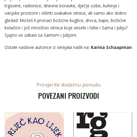
trgovine, radionice, dnevne boravke, dječje sobe, kuhinje i
vanjske prostore i otkriti svakakve sitnice, ali samo ako dobro
gledaš! Možeš li pronaći božićne kuglice, drvca, kape, božićne
kolačiće i još mnoštvo sitnica koje vesele i tebe i Sama i Juliju?
Sjajno se zabavi sa Samom i Julijom.
Ostale naslove autorice iz seriijala nađii na:
Karina Schaapman
Provjerite dodatnu ponudu
POVEZANI PROIZVODI