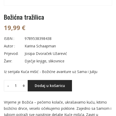
Božićna tražilica
19,99 €
ISBN :
9789538398438
Autor :
Karina Schaapman
Prijevod:
Josipa Dvoraček Užarević
Žanr:
Dječje knjige, slikovnice
Iz serijala Kuća mišić - Božićne avanture uz Sama i Juliju
-
+
Dodaj u košaricu
Vrijeme je Božića – pečemo kolače, ukrašavamo kuću, kitimo
božićno drvce, veselo očekujemo poklone. Zajedno sa Samom i
Julijom potraži sve najsitnije detalje Kuće mišića. Zaviri u