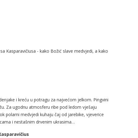
isa Kasparavičiusa - kako Božić slave medvjedi, a kako
denjake i kreću u potragu za najvećom jelkom. Pingvini
ižu. Za ugodnu atmosferu ribe pod ledom vješaju
ok polarni medvjedi kuhaju čaj od jarebike, vjeverice
glicama i nestašnim drvenim ukrasima…
Kasparavičius