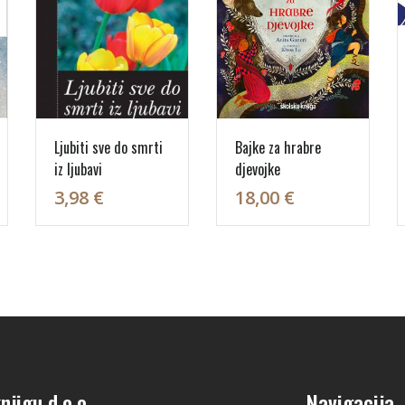
Ljubiti sve do smrti
Bajke za hrabre
iz ljubavi
djevojke
3,98 €
18,00 €
njigu d.o.o.
Navigacija