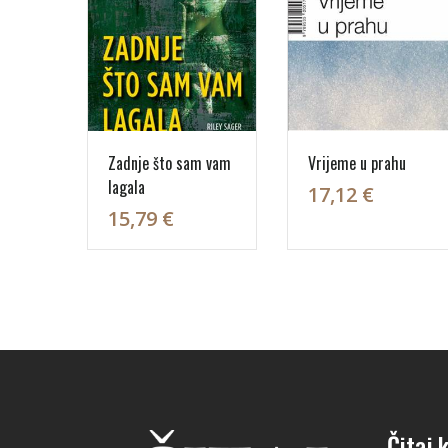
Zadnje što sam vam
Vrijeme u prahu
lagala
17,12 €
15,79 €
Čitaj k