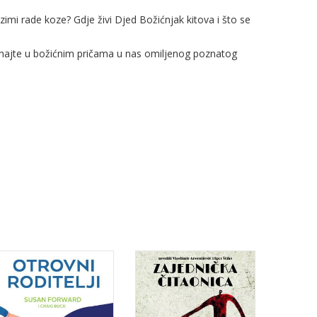
imi rade koze? Gdje živi Djed Božićnjak kitova i što se
znajte u božićnim pričama u nas omiljenog poznatog