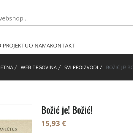
O PROJEKTU
O NAMA
KONTAKT
ČETNA
WEB TRGOVINA
SVI PROIZVODI
BOŽIĆ JE! B
Božić je! Božić!
15,93 €