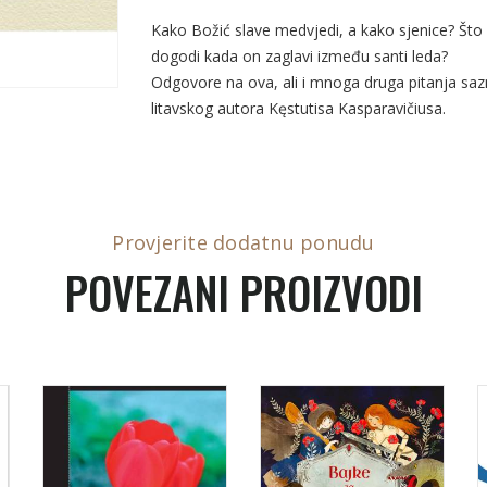
Kako Božić slave medvjedi, a kako sjenice? Što z
dogodi kada on zaglavi između santi leda?
Odgovore na ova, ali i mnoga druga pitanja sa
litavskog autora Kęstutisa Kasparavičiusa.
Provjerite dodatnu ponudu
POVEZANI PROIZVODI