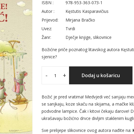
ISBN :
978-953-363-073-1
Autor :
Kęstutis Kasparavičius
Prijevod:
Mirjana Bračko
Uvez:
Tvrdi
Žanr:
Dječje knjige, slikovnice
Božićne priče poznatog litavskog autora Kęstut
sjenice?
-
+
Dodaj u košaricu
Božić je pred vratima! Medvjedi već sanjaju me
se sanjkaju, koze skaču na skijama, a mačke kl
podvodne lampice. Čak i kitovi čekaju darove! D
ukrašavaju božićno drvce divljim staklenim ku
Sve prelijepe slikovnice ovog autora nađite na: