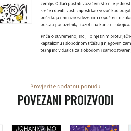
zemlje. Odluči postati vozačem što nije jednost
sreće i dovitljivosti zaposli kao vozač kod boga
priča koju nam iznosi ležernim i opuštenim stilo
postao poduzetnik, filozof i na koncu – ubojica.
Priča o suvremenoj Indiji, o njezinim proturječnost
kapitalizmu i slobodnom tržištu (i njegovim zam
težnji individualca za slobodom i samoostvaren
Provjerite dodatnu ponudu
POVEZANI PROIZVODI