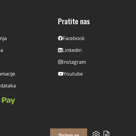
Pratite nas
enja
Facebook
ja
Linkedin
Instagram
amacije
Youtube
odataka
Slažem se