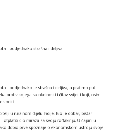
ta - podjednako strašna i dirljiva
a - podjednako je strašna i dirljiva, a pratimo put
a protiv kojega su okolnosti i čitav svijet i koji, osim
sloniti.
elji u ruralnom dijelu Indije. Bio je dobar, bistar
i i otplatiti dio miraza za svoju rođakinju. U čajani u
 i tako dobio prve spoznaje o ekonomskom ustroju svoje