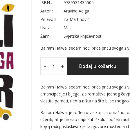
ISBN :
9789531435505
Autor :
Aravind Adiga
Prijevod:
Ira Martinović
Uvez:
Meki
Žanr:
Svjetska književnost
Balram Halwai sedam noći priča priču svoga živo
-
+
Dodaj u košaricu
Balram Halwai sedam noći priča priču svoga život
emancipacije i bijega iz siromaštva jednog čovjek
vlastite pameti, nema ništa na što bi se mogao o
Balram Halwai je rođen u velikoj i siromašnoj obit
učenik, ali je morao napustiti školu i početi radit
kojoj radi prisluškivao je razgovore mušterija