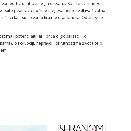
avan pothvat, ali uspije ga ostvariti. Kad se uz mnogo
te obitelji zapravo počinje njegova nepredvidljiva životna
m čak i kad su zbivanja krajnje dramatična. Od sluge je
ima i potencijalu, ali i priča o globalizaciji, o
kama), o korupciji, nepravdi i okrutnostima života te o
jem.