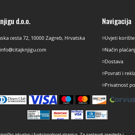
njigu d.o.o.
Navigacija
nska cesta 72, 10000 Zagreb, Hrvatska
Uvjeti korišt
info@citajknjigu.com
Način plaćan
Dostava
Povrati i rekl
Privatnost p
orisničko iskustvo i funkcionalnost stranica. Za nastavak pregleda i