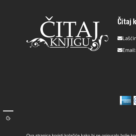
Čitaj k
Lašći
Email:
Ova stranica koristi kolačiće kako bi se osiguralo bolje k