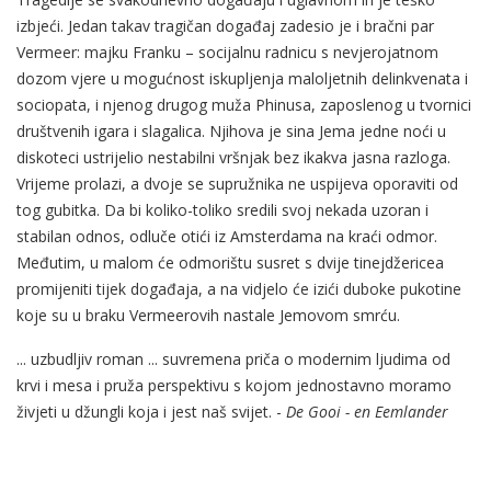
izbjeći. Jedan takav tragičan događaj zadesio je i bračni par
Vermeer: majku Franku – socijalnu radnicu s nevjerojatnom
dozom vjere u mogućnost iskupljenja maloljetnih delinkvenata i
sociopata, i njenog drugog muža Phinusa, zaposlenog u tvornici
društvenih igara i slagalica. Njihova je sina Jema jedne noći u
diskoteci ustrijelio nestabilni vršnjak bez ikakva jasna razloga.
Vrijeme prolazi, a dvoje se supružnika ne uspijeva oporaviti od
tog gubitka. Da bi koliko-toliko sredili svoj nekada uzoran i
stabilan odnos, odluče otići iz Amsterdama na kraći odmor.
Međutim, u malom će odmorištu susret s dvije tinejdžericea
promijeniti tijek događaja, a na vidjelo će izići duboke pukotine
koje su u braku Vermeerovih nastale Jemovom smrću.
... uzbudljiv roman ... suvremena priča o modernim ljudima od
krvi i mesa i pruža perspektivu s kojom jednostavno moramo
živjeti u džungli koja i jest naš svijet. -
De Gooi - en Eemlander