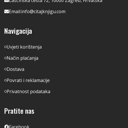
Lašćinska cesta 72, 10000 Zagreb, Hrvatska
Email:
info@citajknjigu.com
Navigacija
Uvjeti korištenja
Način plaćanja
Dostava
Povrati i reklamacije
Privatnost podataka
Pratite nas
Facebook