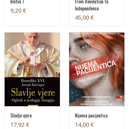
kletva 7
From Revolution to
Independence
9,20 €
45,00 €
Slavlje vjere
Nijema pacijentica
17,92 €
14,00 €