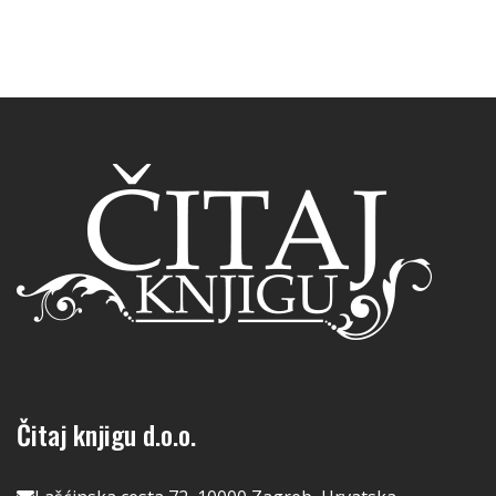
Čitaj knjigu d.o.o.