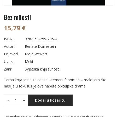
Bez milosti
15,79 €
ISBN :
978-953-259-205-4
Autor :
Renate Dorrestein
Prijevod:
Maja Weikert
Uvez:
Meki
Žanr:
Svjetska književnost
Tema koja je na žalost i suvremeni fenomen – maloljetničko
nasilje u fokusus je ove napete obiteljske drame
-
+
Dodaj u košaricu
Tragedije se svakodnevno događaju i uglavnom ih je teško