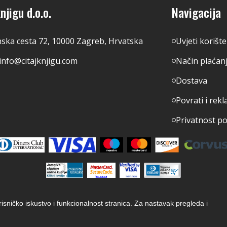
njigu d.o.o.
Navigacija
nska cesta 72, 10000 Zagreb, Hrvatska
Uvjeti korišt
info@citajknjigu.com
Način plaćan
Dostava
Povrati i rekl
Privatnost p
orisničko iskustvo i funkcionalnost stranica. Za nastavak pregleda i