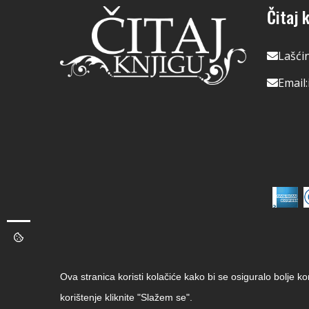
Čitaj k
Lašći
Email:
Ova stranica koristi kolačiće kako bi se osiguralo bolje k
korištenje kliknite "Slažem se".
Copyright © 2026 Čitaj Knjigu