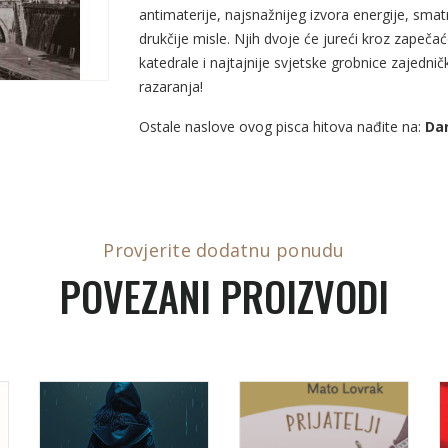
antimaterije, najsnažnijeg izvora energije, sma
drukčije misle. Njih dvoje će jureći kroz zape
katedrale i najtajnije svjetske grobnice zajedn
razaranja!
Ostale naslove ovog pisca hitova nađite na:
Da
Provjerite dodatnu ponudu
POVEZANI PROIZVODI