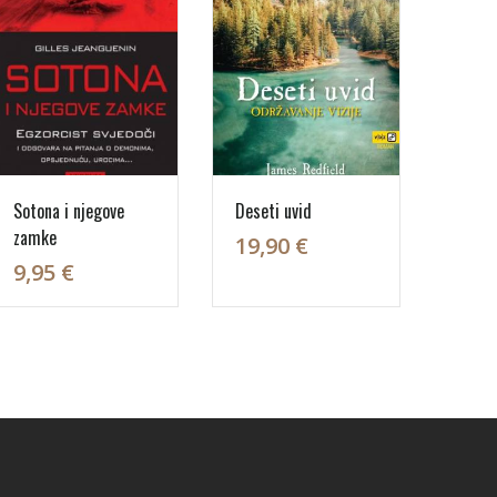
Sotona i njegove
Deseti uvid
zamke
19,90 €
9,95 €