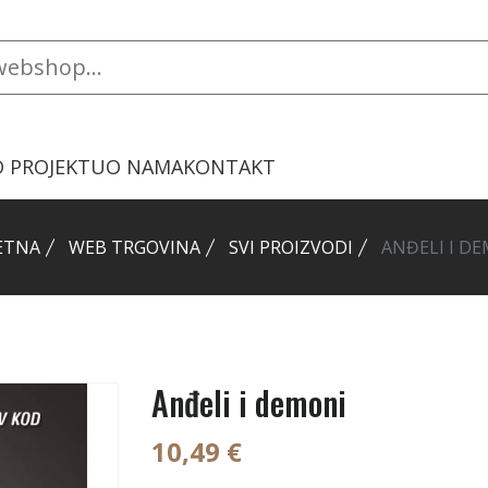
O PROJEKTU
O NAMA
KONTAKT
ETNA
WEB TRGOVINA
SVI PROIZVODI
ANĐELI I D
Anđeli i demoni
10,49 €