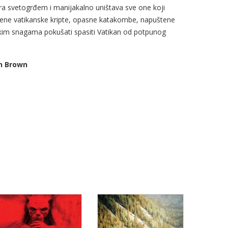
tra svetogrđem i manijakalno uništava sve one koji
čaćene vatikanske kripte, opasne katakombe, napuštene
ičkim snagama pokušati spasiti Vatikan od potpunog
n Brown