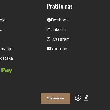
Pratite nas
enja
Facebook
ja
Linkedin
Instagram
amacije
Youtube
odataka
Slažem se
Izrada web shopa