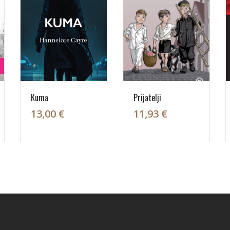
Kuma
Prijatelji
13,00 €
11,93 €