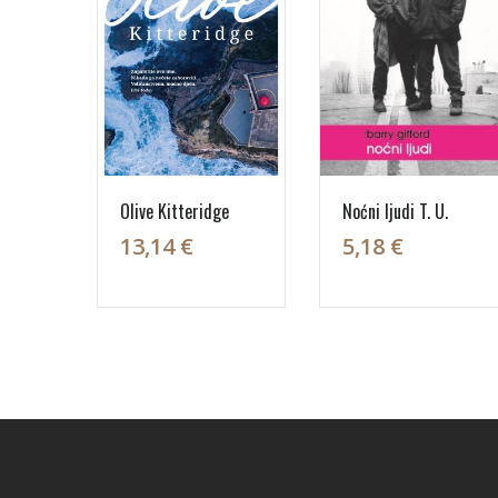
Olive Kitteridge
Noćni ljudi T. U.
13,14 €
5,18 €