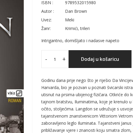
ISBN :
9789532015980
Autor :
Dan Brown
Uvez:
Meki
Žanr:
Krimići, trileri
Intrigantno, domišljato i nadasve napeto
-
+
Dodaj u košaricu
Godinu dana prije nego što je riješio Da Vincij
Harvarda, bio je pozvan u poznati švicarski istr
utisnut na prsima ubijenog fizičara. Otkriće do 
tajnom bratstvu, Iluminatima, koje je krenulo u
očito, stoljećima. Langdon se udružuje s usvoj
tajanstvenom znanstvenicom Vittoriom Vetrom i
zaboravljeno leglo Iluminata. Tajanstveni Janus j
približavanje vjere i znanosti koju smatra zlom, a