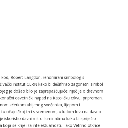
ev kod, Robert Langdon, renomirani simbolog s
aživački institut CERN kako bi dešifrirao zagonetni simbol
kojeg je došao bilo je zaprepašćujuće: riječ je o drevnom
 konačni osvetnički napad na Katoličku crkvu, pripreman,
enom kćerkom ubijenog svećenika, lijepom i
 u očajničkoj trci s vremenom, u ludom lovu na davno
e iskoristio davni mit o iluminatima kako bi spriječio
 koja se krije iza intelektualnosti. Tako Vetrino otkriće