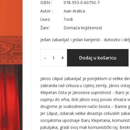
ISBN :
978-953-0-60750-7
Autor :
Ivan Aralica
Uvez:
Tvrdi
Žanr:
Domaća književnost
Jedan zabavljač i jedan karijerist - duhovito i dirl
-
+
Dodaj u košaricu
János Liliput zabavljač je porijeklom iz velike di
zabranila rad cirkusa u cijeloj zemlji, János osta
Klepetan čista je Jánoseva suprotnost - Baro je 
uspinju do vrha, dok János svoj posao shvaća vr
drugome je svakodnevni način života – Barine gro
Jer Liliput, izdanak velike dinastije cirkuskih z
socijalizma upoznaje Baru Klepetana, komunisti
patuljaka, gradi svoj mali komunistički raj. Besk