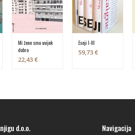
Mi žene smo uvijek
Eseji I-III
dobro
59,73 €
22,43 €
njigu d.o.o.
Navigacija