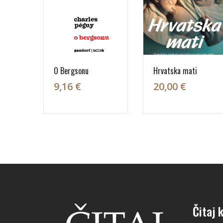
O Bergsonu
Hrvatska mati
9,16 €
20,00 €
Čitaj k