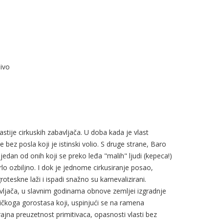
jivo
nastije cirkuskih zabavljača. U doba kada je vlast
je bez posla koji je istinski volio. S druge strane, Baro
jedan od onih koji se preko leđa "malih" ljudi (kepeca!)
lo ozbiljno. I dok je jednome cirkusiranje posao,
teskne laži i ispadi snažno su karnevalizirani.
abavljača, u slavnim godinama obnove zemljei izgradnje
čkoga gorostasa koji, uspinjući se na ramena
rajna preuzetnost primitivaca, opasnosti vlasti bez