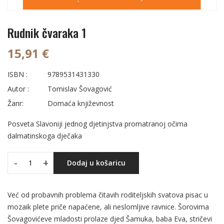
Rudnik čvaraka 1
15,91 €
ISBN :
9789531431330
Autor :
Tomislav Šovagović
Žanr:
Domaća književnost
Posveta Slavoniji jednog djetinjstva promatranoj očima
dalmatinskoga dječaka
-
+
Dodaj u košaricu
Već od probavnih problema čitavih roditeljskih svatova pisac u
mozaik plete priče napaćene, ali neslomljive ravnice. Šorovima
Šovagovićeve mladosti prolaze djed Šamuka, baba Eva, stričevi