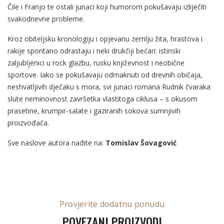
Čile i Franjo te ostali junaci koji humorom pokušavaju izliječiti
svakodnevne probleme.
Kroz obiteljsku kronologiju i opjevanu zemlju žita, hrastova i
rakije spontano odrastaju i neki drukčiji bećari: istinski
zaljubljenici u rock glazbu, rusku književnost i neobične
sportove. Iako se pokušavaju odmaknuti od drevnih običaja,
neshvatljivih dječaku s mora, svi junaci romana Rudnik čvaraka
slute neminovnost završetka vlastitoga ciklusa – s okusom
prasetine, krumpir-salate i gaziranih sokova sumnjivih
proizvođača.
Sve naslove autora nađite na:
Tomislav Šovagović
Provjerite dodatnu ponudu
POVEZANI PROIZVODI