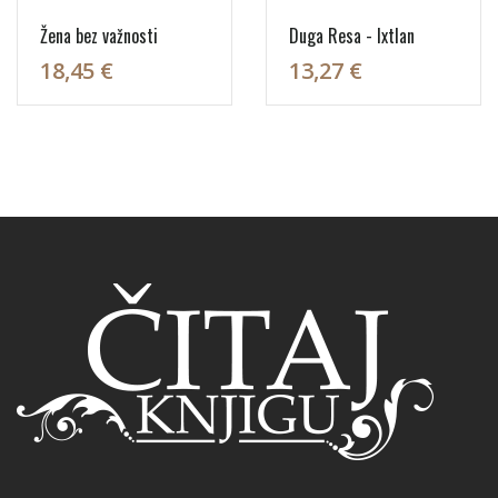
Žena bez važnosti
Duga Resa - Ixtlan
18,45 €
13,27 €