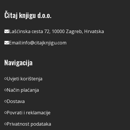
Čitaj knjigu d.o.o.
Lašćinska cesta 72, 10000 Zagreb, Hrvatska
Email:
info@citajknjigu.com
Navigacija
Uvjeti korištenja
Način plaćanja
Dostava
Povrati i reklamacije
Privatnost podataka