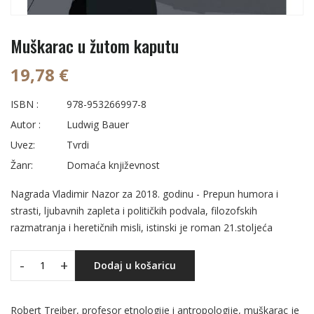
Muškarac u žutom kaputu
19,78 €
ISBN :
978-953266997-8
Autor :
Ludwig Bauer
Uvez:
Tvrdi
Žanr:
Domaća književnost
Nagrada Vladimir Nazor za 2018. godinu - Prepun humora i
strasti, ljubavnih zapleta i političkih podvala, filozofskih
razmatranja i heretičnih misli, istinski je roman 21.stoljeća
-
+
Dodaj u košaricu
Robert Treiber, profesor etnologije i antropologije, muškarac je