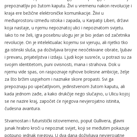
prepoznatljiv po žutom kaputu. Živi u vremenu nakon revolucije i
kraja ere bežične elektroničke komunikacije. Žiivi u
međuprostoru između istoka i zapada, u Karpatiji Liberi, državi
koja nastaje, u njemu nepoznatoj ulici i nepoznatom svijetu.
Iako to ne želi, igra posebnu ulogu jer je bio jedan od začetnika
revolucije. On je intelektualac kojemu svi vjeruju, ali rijetko tko
ga istinski sluša, pa doživljava brojne neočekivane obrate, ljubav
i prevaru, prijateljstva i izdaju. Ljudi koje susreće, u potrazi su za
svojim identitetom, puni ovisnosti, mana i strahova. Dok u
njemu vide spas, on raspoznaje njihove bolesne ambicije, želje
za što bržim uspjehom i naznake skore propasti. Svi ga
prepoznaju po upečatljivom, jedinstvenom žutom kaputu, ali
kada jednom zađe, a kako drukčije nego slučajno, u Ulicu kojoj
se ne nazire kraj, započet će njegova nevjerojatno istinita,
čudesna avantura.
Stvarnostan i futuristički istovremeno, poput Gullivera, glavni
junak hrabro kroči u nepoznat svijet, koji se međutim pokazuje
potpuno jednak njegovu. U dva dana doživljava nevjerojatne