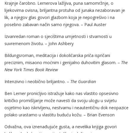
Krajnje čarobno. Lernerova lažljiva, puna samomržnje, o
lijekovima ovisna, briljantna protuha od junaka nezaboravan je
lik, a njegov glas govori glazbom koja je nepogrešivo i na
posebno zabavan način samo njegova. – Paul Auster
Izvanredan roman o sjecištima umjetnosti i stvarnosti u
suvremenom životu. – John Ashbery
Bildungsroman, meditacija i dokoličarska priča ispričani
preciznim, misaono moćnim i genijalno duhovitim glasom. –
The
New York Times Book Review
Intenzivno i neobično briljantno. –
The Guardian
Ben Lerner pronicljivo istražuje kako nas vlastito opsesivno
kritičko promišljanje može navesti da svoju ulogu u svijetu
osjetimo kao iskrivljenu, nestvarnu i neautentičnu dok neopazice
polako urastamo u vlastitu buduću kožu. – Brian Evenson
Odvažna, ova iznenađujuće gusta, a nevelika knjiga govori