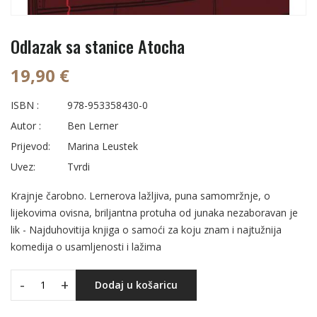
Odlazak sa stanice Atocha
19,90 €
ISBN :
978-953358430-0
Autor :
Ben Lerner
Prijevod:
Marina Leustek
Uvez:
Tvrdi
Krajnje čarobno. Lernerova lažljiva, puna samomržnje, o
lijekovima ovisna, briljantna protuha od junaka nezaboravan je
lik - Najduhovitija knjiga o samoći za koju znam i najtužnija
komedija o usamljenosti i lažima
-
+
Dodaj u košaricu