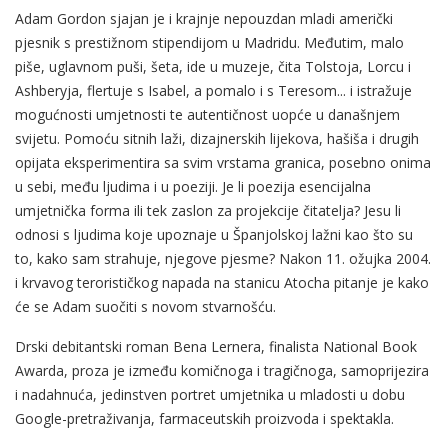
Adam Gordon sjajan je i krajnje nepouzdan mladi američki
pjesnik s prestižnom stipendijom u Madridu. Međutim, malo
piše, uglavnom puši, šeta, ide u muzeje, čita Tolstoja, Lorcu i
Ashberyja, flertuje s Isabel, a pomalo i s Teresom... i istražuje
mogućnosti umjetnosti te autentičnost uopće u današnjem
svijetu. Pomoću sitnih laži, dizajnerskih lijekova, hašiša i drugih
opijata eksperimentira sa svim vrstama granica, posebno onima
u sebi, među ljudima i u poeziji. Je li poezija esencijalna
umjetnička forma ili tek zaslon za projekcije čitatelja? Jesu li
odnosi s ljudima koje upoznaje u Španjolskoj lažni kao što su
to, kako sam strahuje, njegove pjesme? Nakon 11. ožujka 2004.
i krvavog terorističkog napada na stanicu Atocha pitanje je kako
će se Adam suočiti s novom stvarnošću.
Drski debitantski roman Bena Lernera, finalista National Book
Awarda, proza je između komičnoga i tragičnoga, samoprijezira
i nadahnuća, jedinstven portret umjetnika u mladosti u dobu
Google-pretraživanja, farmaceutskih proizvoda i spektakla.