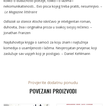
koliko o budućnosti poezije, toliko i o lažima i
nekomunikativnosti... Evo pisca kojeg treba pratiti, nesumnjivo. –
Le Magazine littéraire
Odlazak sa stanice Atocha
iskričavo je inteligentan roman,
duhovita, živa i originalna proza u svakoj svojoj rečenici. –
Jonathan Franzen
Najduhovitija knjiga o samoći za koju znam i najtužnija
komedija o usamljenosti i lažima. Nevjerojatan prvijenac koji
zaslužuje sav uspjeh koji je postigao. – Daniel Kehlmann
Provjerite dodatnu ponudu
POVEZANI PROIZVODI