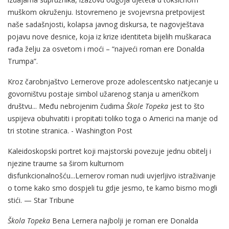
muškom okruženju. Istovremeno je svojevrsna pretpovijest
naše sadašnjosti, kolapsa javnog diskursa, te nagovještava
pojavu nove desnice, koja iz krize identiteta bijelih muškaraca
rađa želju za osvetom i moći – “najveći roman ere Donalda
Trumpa”.
Kroz čarobnjaštvo Lernerove proze adolescentsko natjecanje u
govorništvu postaje simbol užarenog stanja u američkom
društvu... Među nebrojenim čudima
Škole Topeka
jest to što
uspijeva obuhvatiti i propitati toliko toga o Americi na manje od
tri stotine stranica. - Washington Post
Kaleidoskopski portret koji majstorski povezuje jednu obitelj i
njezine traume sa širom kulturnom
disfunkcionalnošću...Lernerov roman nudi uvjerljivo istraživanje
o tome kako smo dospjeli tu gdje jesmo, te kamo bismo mogli
stići. — Star Tribune
Škola Topeka
Bena Lernera najbolji je roman ere Donalda