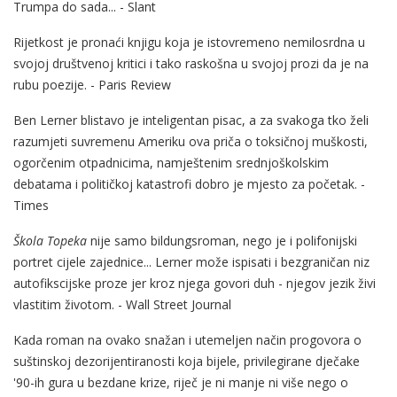
Trumpa do sada... - Slant
Rijetkost je pronaći knjigu koja je istovremeno nemilosrdna u
svojoj društvenoj kritici i tako raskošna u svojoj prozi da je na
rubu poezije. - Paris Review
Ben Lerner blistavo je inteligentan pisac, a za svakoga tko želi
razumjeti suvremenu Ameriku ova priča o toksičnoj muškosti,
ogorčenim otpadnicima, namještenim srednjoškolskim
debatama i političkoj katastrofi dobro je mjesto za početak. -
Times
Škola Topeka
nije samo bildungsroman, nego je i polifonijski
portret cijele zajednice... Lerner može ispisati i bezgraničan niz
autofikscijske proze jer kroz njega govori duh - njegov jezik živi
vlastitim životom. - Wall Street Journal
Kada roman na ovako snažan i utemeljen način progovora o
suštinskoj dezorijentiranosti koja bijele, privilegirane dječake
'90-ih gura u bezdane krize, riječ je ni manje ni više nego o