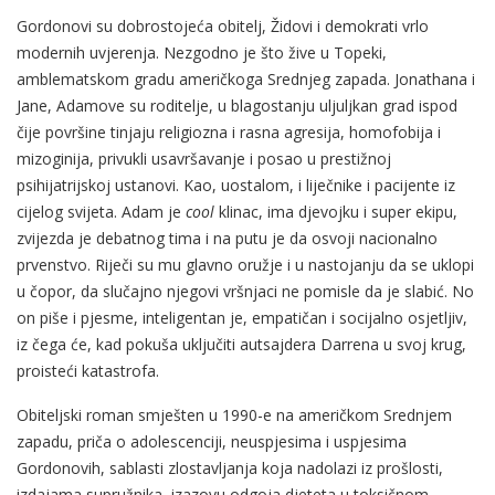
Gordonovi su dobrostojeća obitelj, Židovi i demokrati vrlo
modernih uvjerenja. Nezgodno je što žive u Topeki,
amblematskom gradu američkoga Srednjeg zapada. Jonathana i
Jane, Adamove su roditelje, u blagostanju uljuljkan grad ispod
čije površine tinjaju religiozna i rasna agresija, homofobija i
mizoginija, privukli usavršavanje i posao u prestižnoj
psihijatrijskoj ustanovi. Kao, uostalom, i liječnike i pacijente iz
cijelog svijeta. Adam je
cool
klinac, ima djevojku i super ekipu,
zvijezda je debatnog tima i na putu je da osvoji nacionalno
prvenstvo. Riječi su mu glavno oružje i u nastojanju da se uklopi
u čopor, da slučajno njegovi vršnjaci ne pomisle da je slabić. No
on piše i pjesme, inteligentan je, empatičan i socijalno osjetljiv,
iz čega će, kad pokuša uključiti autsajdera Darrena u svoj krug,
proisteći katastrofa.
Obiteljski roman smješten u 1990-e na američkom Srednjem
zapadu, priča o adolescenciji, neuspjesima i uspjesima
Gordonovih, sablasti zlostavljanja koja nadolazi iz prošlosti,
izdajama supružnika, izazovu odgoja djeteta u toksičnom