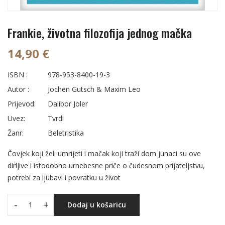
Frankie, životna filozofija jednog mačka
14,90 €
ISBN :
978-953-8400-19-3
Autor :
Jochen Gutsch & Maxim Leo
Prijevod:
Dalibor Joler
Uvez:
Tvrdi
Žanr:
Beletristika
Čovjek koji želi umrijeti i mačak koji traži dom junaci su ove
dirljive i istodobno urnebesne priče o čudesnom prijateljstvu,
potrebi za ljubavi i povratku u život
-
+
Dodaj u košaricu