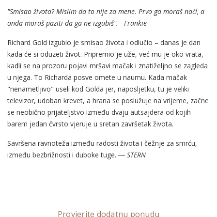
"Smisao života? Mislim da to nije za mene. Prvo ga moraš naći, a
onda moraš paziti da ga ne izgubiš". - Frankie
Richard Gold izgubio je smisao života i odlučio – danas je dan
kada će si oduzeti život. Pripremio je uže, već mu je oko vrata,
kadli se na prozoru pojavi mršavi mačak i znatiželjno se zagleda
u njega. To Richarda posve omete u naumu. Kada mačak
"nenametljivo" useli kod Golda jer, naposljetku, tu je veliki
televizor, udoban krevet, a hrana se poslužuje na vrijeme, začne
se neobično prijateljstvo između dvaju autsajdera od kojih
barem jedan čvrsto vjeruje u sretan završetak života.
Savršena ravnoteža između radosti života i čežnje za smrću,
između bezbrižnosti i duboke tuge. ―
STERN
Provjerite dodatnu ponudu