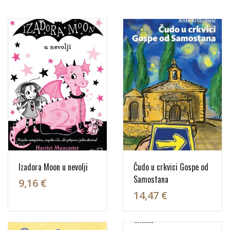
Izadora Moon u nevolji
Čudo u crkvici Gospe od
Samostana
9,16 €
14,47 €