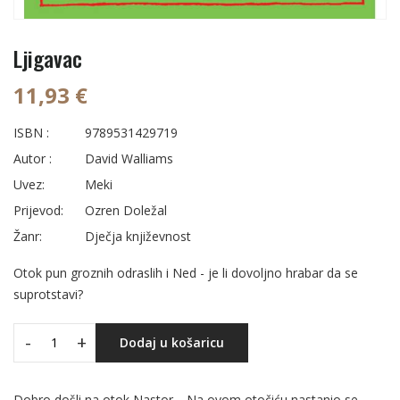
Ljigavac
11,93 €
ISBN :
9789531429719
Autor :
David Walliams
Uvez:
Meki
Prijevod:
Ozren Doležal
Žanr:
Dječja književnost
Otok pun groznih odraslih i Ned - je li dovoljno hrabar da se
suprotstavi?
-
+
Dodaj u košaricu
Dobro došli na otok Nastor… Na ovom otočiću nastanio se