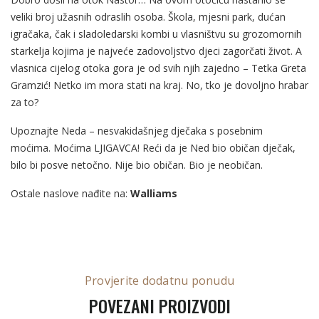
veliki broj užasnih odraslih osoba. Škola, mjesni park, dućan
igračaka, čak i sladoledarski kombi u vlasništvu su grozomornih
starkelja kojima je najveće zadovoljstvo djeci zagorčati život. A
vlasnica cijelog otoka gora je od svih njih zajedno – Tetka Greta
Gramzić! Netko im mora stati na kraj. No, tko je dovoljno hrabar
za to?
Upoznajte Neda – nesvakidašnjeg dječaka s posebnim
moćima. Moćima LJIGAVCA! Reći da je Ned bio običan dječak,
bilo bi posve netočno. Nije bio običan. Bio je neobičan.
Ostale naslove nađite na:
Walliams
Provjerite dodatnu ponudu
POVEZANI PROIZVODI