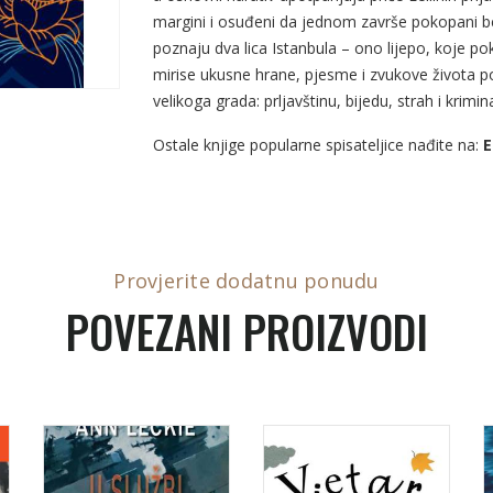
margini i osuđeni da jednom završe pokopani be
poznaju dva lica Istanbula – ono lijepo, koje po
mirise ukusne hrane, pjesme i zvukove života po
velikoga grada: prljavštinu, bijedu, strah i krimina
Ostale knjige popularne spisateljice nađite na:
E
Provjerite dodatnu ponudu
POVEZANI PROIZVODI