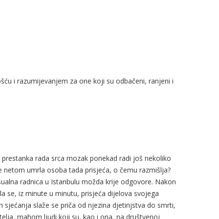
 i razumijevanjem za one koji su odbačeni, ranjeni i
 i prestanka rada srca mozak ponekad radi još nekoliko
 netom umrla osoba tada prisjeća, o čemu razmišlja?
sualna radnica u Istanbulu možda krije odgovore. Nakon
la se, iz minute u minutu, prisjeća dijelova svojega
h sjećanja slaže se priča od njezina djetinjstva do smrti,
atelja, mahom ljudi koji su, kao i ona, na društvenoj