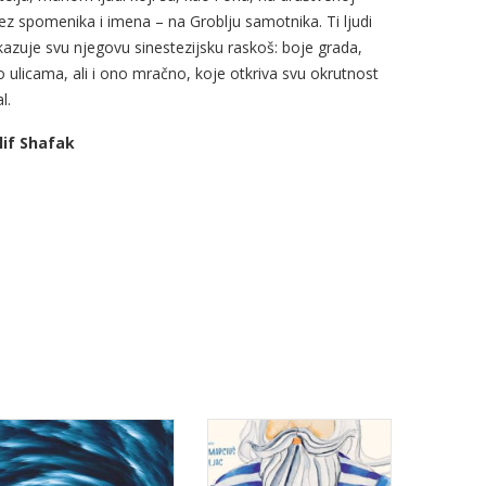
z spomenika i imena – na Groblju samotnika. Ti ljudi
kazuje svu njegovu sinestezijsku raskoš: boje grada,
 ulicama, ali i ono mračno, koje otkriva svu okrutnost
l.
lif Shafak