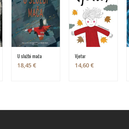
U službi mača
Vjetar
18,45 €
14,60 €