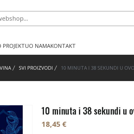
O PROJEKTU
O NAMA
KONTAKT
VINA
SVI PROIZVODI
10 MINUTA I 38 SEKUNDI U O
10 minuta i 38 sekundi u 
18,45 €