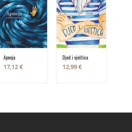
Apneja
Djed i vještica
17,12 €
12,99 €