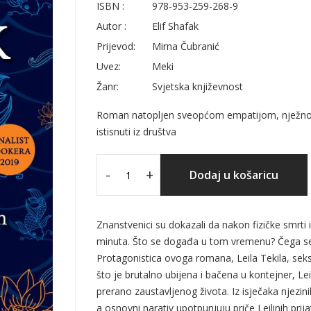
ISBN :
978-953-259-268-9
Autor :
Elif Shafak
Prijevod:
Mirna Čubranić
Uvez:
Meki
Žanr:
Svjetska književnost
Roman natopljen sveopćom empatijom, nježnošću
istisnuti iz društva
-
+
Dodaj u košaricu
Znanstvenici su dokazali da nakon fizičke smrti
minuta. Što se događa u tom vremenu? Čega se
Protagonistica ovoga romana, Leila Tekila, sek
što je brutalno ubijena i bačena u kontejner, Lei
prerano zaustavljenog života. Iz isječaka njezini
a osnovni narativ upotpunjuju priče Leilinih prij