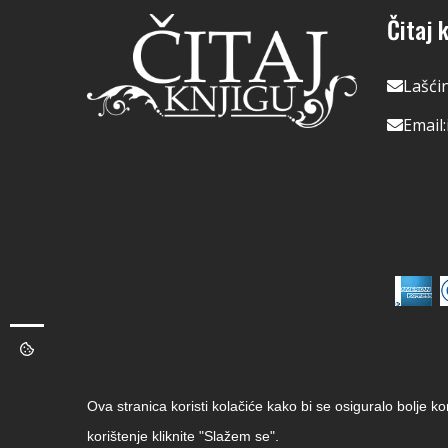
Čitaj k
Lašći
Email:
Ova stranica koristi kolačiće kako bi se osiguralo bolje k
korištenje kliknite "Slažem se".