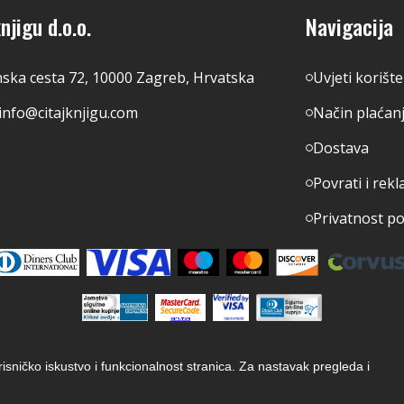
njigu d.o.o.
Navigacija
nska cesta 72, 10000 Zagreb, Hrvatska
Uvjeti korišt
info@citajknjigu.com
Način plaćan
Dostava
Povrati i rekl
Privatnost p
orisničko iskustvo i funkcionalnost stranica. Za nastavak pregleda i