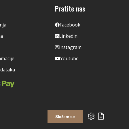
Pratite nas
enja
Facebook
ja
Linkedin
Instagram
amacije
Youtube
odataka
Slažem se