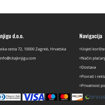
njigu d.o.o.
Navigacija
nska cesta 72, 10000 Zagreb, Hrvatska
Uvjeti korišt
info@citajknjigu.com
Način plaćan
Dostava
Povrati i rekl
Privatnost p