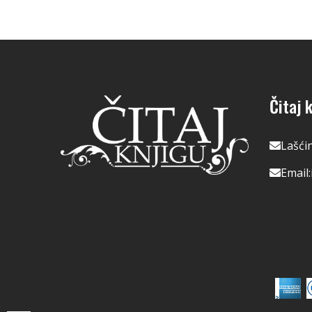
Čitaj k
Lašći
Email: