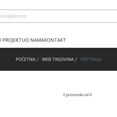
O PROJEKTU
O NAMA
KONTAKT
POČETNA
WEB TRGOVINA
PRETRAGA
0
proizvoda od
0